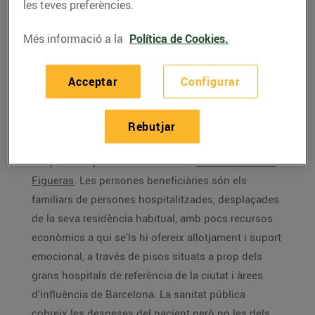
ha recaptat més d’1,5 milions d’euros a
les teves preferències.
través d’aquesta iniciativa solidària.
Més informació a la
Política de Cookies.
Aquest passat mes maig,
els clients de Bonpreu i
Esclat van realitzar 290.008 donacions que han fet
Acceptar
Configurar
possible recaptar 49.989 € per a la Fundació Jubert
Figueras, a través de l’Arrodoniment Solidari de
Rebutjar
Worldcoo.
L’import recaptat es destinarà a la
Fundació Jubert
Figueras
. Les persones beneficiàries són els
familiars de persones hospitalitzades, desplaçades
de la seva residència habitual, amb pocs recursos
econòmics a qui se'ls hi ofereix allotjament i suport
emocional, a través de pisos situats a prop dels
grans hospitals de referència de la ciutat i àrees
d'influència de Barcelona. La sanitat pública
cobreix les despeses del pacient però no les dels