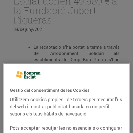
Esclat donen 49.989 € a
la Fundació Jubert
Figueras
09/de juny/2021
La recaptació s’ha portat a terme a través
de l’Arrodoniment Solidari als
establiments del Grup Bon Preu i s’han
realitzat 290.008 donacions.
L’import va destinat a la Fundació Jubert
Figueras i les persones beneficiàries són
els familiars de persones hospitalitzades,
Gestió del consentiment de les Cookies
desplaçades de la seva residència
Utilitzem cookies pròpies i de tercers per mesurar l’ús
habitual, amb pocs recursos econòmics a
qui se'ls hi ofereix allotjament i suport
del web i mostrar publicitat basada en un perfil
emocional.
segons els teus hàbits de navegació.
Des de febrer de 2019, Bon Preu ha
Pots acceptar, rebutjar les no essencials o configurar
col·laborat amb més de 26 associacions i