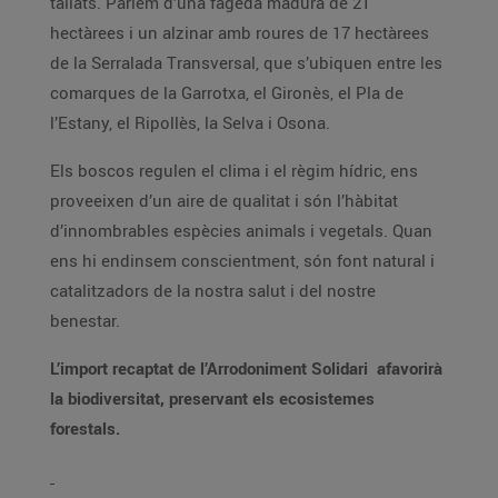
tallats. Parlem d’una fageda madura de 21
hectàrees i un alzinar amb roures de 17 hectàrees
de la Serralada Transversal, que s’ubiquen entre les
comarques de la Garrotxa, el Gironès, el Pla de
l’Estany, el Ripollès, la Selva i Osona.
Els boscos regulen el clima i el règim hídric, ens
proveeixen d’un aire de qualitat i són l’hàbitat
d’innombrables espècies animals i vegetals. Quan
ens hi endinsem conscientment, són font natural i
catalitzadors de la nostra salut i del nostre
benestar.
L’import recaptat de l’Arrodoniment Solidari afavorirà
la biodiversitat, preservant els ecosistemes
forestals.