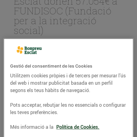
Esclat donen 57.054€ a
FUNDISOC (Fundació
per a la integració
social)
10/d’agost/2021
La recaptació s’ha portat a terme a través
de l’Arrodoniment Solidari als
Gestió del consentiment de les Cookies
establiments del Grup Bon Preu i s’han
Utilitzem cookies pròpies i de tercers per mesurar l’ús
realitzat
258
donacions.
del web i mostrar publicitat basada en un perfil
segons els teus hàbits de navegació.
L’import va destinat a
FUNDISOC
(Fundació per a la integració Social)
qui
Pots acceptar, rebutjar les no essencials o configurar
han creat un projecte que dona resposta
les teves preferències.
a les necessitats de socialització,
convivència i educació en el temps lliure i
en les vacances dels menors en situació
Més informació a la
Política de Cookies.
de pobresa, alhora que també és un