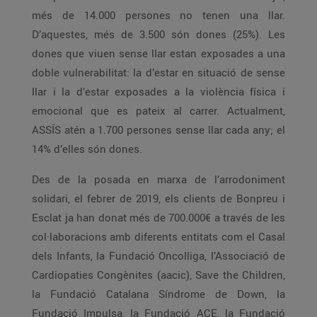
més de 14.000 persones no tenen una llar.
D’aquestes, més de 3.500 són dones (25%). Les
dones que viuen sense llar estan exposades a una
doble vulnerabilitat: la d’estar en situació de sense
llar i la d’estar exposades a la violència física i
emocional que es pateix al carrer. Actualment,
ASSÍS atén a 1.700 persones sense llar cada any; el
14% d’elles són dones.
Des de la posada en marxa de l’arrodoniment
solidari, el febrer de 2019, els clients de Bonpreu i
Esclat ja han donat més de 700.000€ a través de les
col·laboracions amb diferents entitats com el Casal
dels Infants, la Fundació Oncolliga, l’Associació de
Cardiopaties Congènites (aacic), Save the Children,
la Fundació Catalana Síndrome de Down, la
Fundació Impulsa, la Fundació ACE, la Fundació