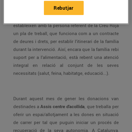
de les intervencions per tal d’assegurar una visió
Rebutjar
holística de les necessitats i definir correctament
les intervencions que s’aplicaran. Les famílies
estableixen amb la persona referent de la Creu Roja
un pla de treball, que funciona com a un contracte
de deures i drets, per establir l’itinerari de la família
durant la intervenció. Així, encara que la família rebi
suport per a l’alimentació, està rebent una atenció
integral en relació al conjunt de les seves
necessitats (salut, feina, habitatge, educació...).
Durant aquest mes de gener les donacions van
destinades a
Assís centre d’acollida
, que treballa per
oferir un espai/allotjament a les dones en situació
de carrer per tal que puguin iniciar un procés de
recuperació de la seva autonomia. A Catalunya,