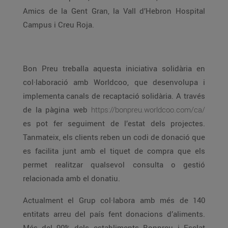
Amics de la Gent Gran, la Vall d’Hebron Hospital
Campus i Creu Roja.
Bon Preu treballa aquesta iniciativa solidària en
col·laboració amb Worldcoo, que desenvolupa i
implementa canals de recaptació solidària. A través
de la pàgina web
https://bonpreu.worldcoo.com/ca/
es pot fer seguiment de l’estat dels projectes.
Tanmateix, els clients reben un codi de donació que
es facilita junt amb el tiquet de compra que els
permet realitzar qualsevol consulta o gestió
relacionada amb el donatiu.
Actualment el Grup col·labora amb més de 140
entitats arreu del país fent donacions d’aliments.
Més del 90% dels establiments Bonpreu i Esclat