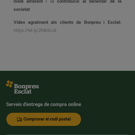
medi ambient
i la
contribució al benestar de la
societat
.
Vídeo agraïment als clients de Bonpreu i Esclat:
https://bit.ly/2Mk5nJk
Serveis d'entrega de compra online
Comprovar el codi postal