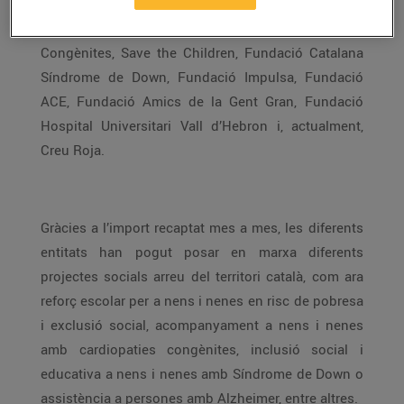
Casal dels Infants, Fundació Lliga Catalana d’Ajuda
Oncològica – Oncolliga, Associació de Cardiopaties
Congènites, Save the Children, Fundació Catalana
Síndrome de Down, Fundació Impulsa, Fundació
ACE, Fundació Amics de la Gent Gran, Fundació
Hospital Universitari Vall d’Hebron i, actualment,
Creu Roja.
Gràcies a l’import recaptat mes a mes, les diferents
entitats han pogut posar en marxa diferents
projectes socials arreu del territori català, com ara
reforç escolar per a nens i nenes en risc de pobresa
i exclusió social, acompanyament a nens i nenes
amb cardiopaties congènites, inclusió social i
educativa a nens i nenes amb Síndrome de Down o
assistència a persones amb Alzheimer, entre altres.