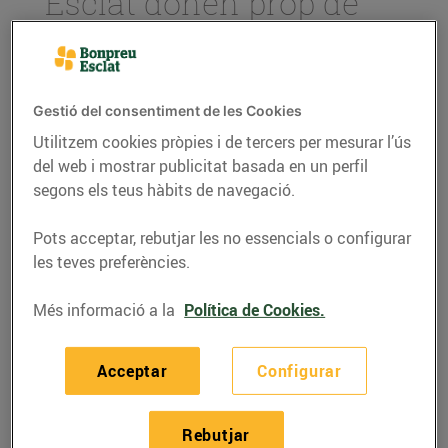
Esclat donen prop de
700.000€ a través de
l’arrodoniment solidari
de Worldcoo
Gestió del consentiment de les Cookies
23/de desembre/2019
Utilitzem cookies pròpies i de tercers per mesurar l’ús
del web i mostrar publicitat basada en un perfil
segons els teus hàbits de navegació.
Des d’inicis d’aquest any, els supermercats Bonpreu
i Esclat ofereixen a tots els clients que paguen amb
Pots acceptar, rebutjar les no essencials o configurar
targeta bancària la possibilitat d’arrodonir l’import
les teves preferències.
final de la seva compra i fer una microdonació a
una causa social de forma fàcil, transparent i
Més informació a la
Política de Cookies.
íntima.
Acceptar
Configurar
Des d’aleshores, s’han realitzat
més de 3 milions i
mig de donacions
que han fet possible recaptar prop
de 700.000€ per a 10 entitats socials diferents:
Rebutjar