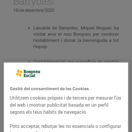
Banyoles
19/de desembre/2020
L’alcalde de Banyoles, Miquel Noguer, ha
visitat avui el nou Bonpreu per conèixer
l’establiment i donar la benvinguda a tot
l’equip.
L’establiment té una superfície de vendes
de 250m², 57 places d’aparcament i ha
suposat una inversió de 8,7 milions
d’euros.
Gestió del consentiment de les Cookies
L’equip del nou Bonpreu està format per
Utilitzem cookies pròpies i de tercers per mesurar l’ús
35 professionals.
del web i mostrar publicitat basada en un perfil
segons els teus hàbits de navegació.
Aquest nou supermercat, com tots els
establiments Bonpreu, es caracteritza pel
Pots acceptar, rebutjar les no essencials o configurar
producte fresc de qualitat i de km0, preus