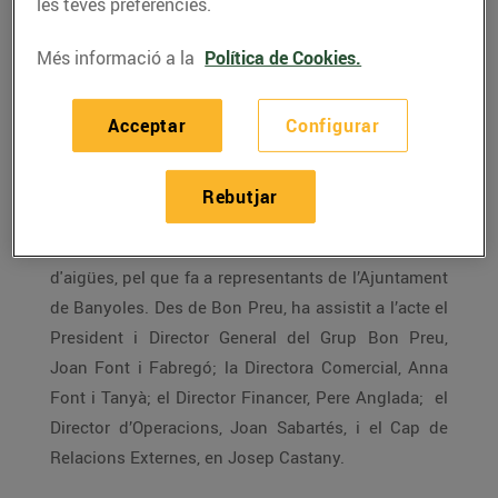
les teves preferències.
competitius i una excel·lent atenció al
client, a més d’un ampli assortit.
Més informació a la
Política de Cookies.
Bon Preu ha inaugurat avui un nou supermercat
Acceptar
Configurar
amb la presència de l’alcalde de Banyoles, Miquel
Noguer; Jordi Congost, Primer tinent d’alcalde i
regidor d'Habitatge, Programes de barris, Recursos
Rebutjar
humans i Esports, i Albert Tubert, regidor
d'Urbanisme i activitats, Medi ambient i batlle
d'aigües, pel que fa a representants de l’Ajuntament
de Banyoles. Des de Bon Preu, ha assistit a l’acte el
President i Director General del Grup Bon Preu,
Joan Font i Fabregó; la Directora Comercial, Anna
Font i Tanyà; el Director Financer, Pere Anglada; el
Director d’Operacions, Joan Sabartés, i el Cap de
Relacions Externes, en Josep Castany.