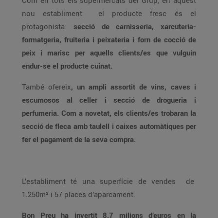
Com en tots els supermercats del Grup, en aquest
nou establiment el producte fresc és el
protagonista:
secció de carnisseria, xarcuteria-
formatgeria, fruiteria i peixateria i forn de cocció de
peix i marisc per aquells clients/es que vulguin
endur-se el producte cuinat.
També ofereix
, un ampli assortit de vins, caves i
escumosos al celler i secció de drogueria i
perfumeria. Com a novetat, els clients/es trobaran la
secció de fleca amb taulell i caixes automàtiques per
fer el pagament de la seva compra.
L’establiment té una superfície de vendes de
1.250m² i 57 places d’aparcament.
Bon Preu ha invertit 8,7 milions d’euros en la