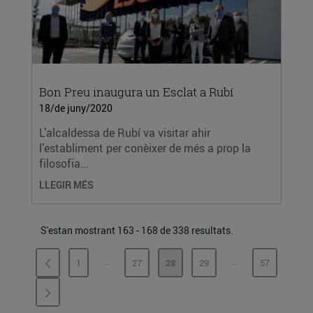
Bon Preu inaugura un Esclat a Rubí
18/de juny/2020
L’alcaldessa de Rubí va visitar ahir
l’establiment per conèixer de més a prop la
filosofia...
LLEGIR MÉS
S'estan mostrant 163 - 168 de 338 resultats.
...
...
1
27
28
29
57
PÀGINES INTERMÈDIES
PÀGINES INTERMÈ
PÀGINA
PÀGINA
PÀGINA
PÀGINA
PÀGINA