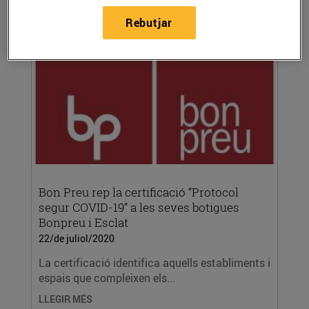
l’Arrodoniment solidari als establiments...
Rebutjar
LLEGIR MÉS
Bon Preu rep la certificació “Protocol
segur COVID-19” a les seves botigues
Bonpreu i Esclat
22/de juliol/2020
La certificació identifica aquells establiments i
espais que compleixen els...
LLEGIR MÉS