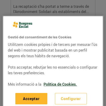
La recaptació s’ha portat a terme a través de
l’Arrodoniment Solidari als establiments del...
LLEGIR MÉS
Gestió del consentiment de les Cookies
Utilitzem cookies pròpies i de tercers per mesurar l’ús
del web i mostrar publicitat basada en un perfil
segons els teus hàbits de navegació.
Pots acceptar, rebutjar les no essencials o configurar
les teves preferències.
Els clients de Bonpreu i Esclat donen
63.836€ a la Fundació Pere Tarrés per a la
Més informació a la
Política de Cookies.
campanya Cap Infant sense colònies
06/d’agost/2020
Acceptar
Configurar
La recaptació s’ha portat a terme a través de