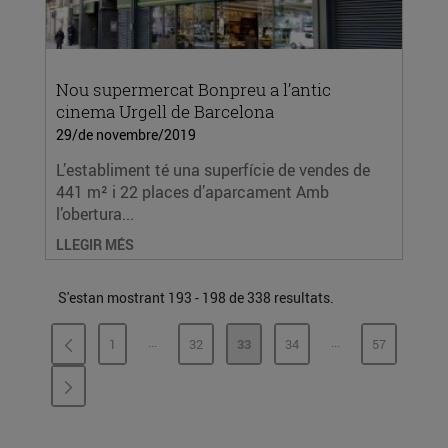
Nou supermercat Bonpreu a l’antic
cinema Urgell de Barcelona
29/de novembre/2019
L’establiment té una superfície de vendes de
441 m² i 22 places d’aparcament Amb
l’obertura...
LLEGIR MÉS
S'estan mostrant 193 - 198 de 338 resultats.
...
...
1
32
33
34
57
PÀGINES INTERMÈDIES
PÀGINES INTERMÈ
PÀGINA
PÀGINA
PÀGINA
PÀGINA
PÀGINA