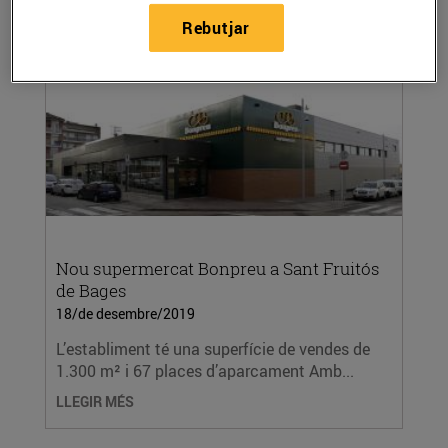
Rebutjar
Nou supermercat Bonpreu a Sant Fruitós
de Bages
18/de desembre/2019
L’establiment té una superfície de vendes de
1.300 m² i 67 places d’aparcament Amb...
LLEGIR MÉS