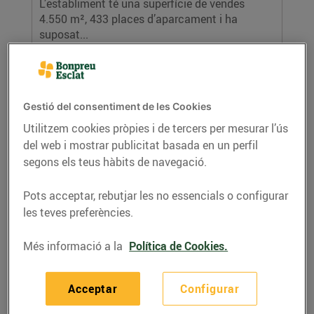
L’establiment té una superfície de vendes
4.550 m², 433 places d’aparcament i ha
suposat...
LLEGIR MÉS
Gestió del consentiment de les Cookies
Utilitzem cookies pròpies i de tercers per mesurar l’ús
del web i mostrar publicitat basada en un perfil
segons els teus hàbits de navegació.
Pots acceptar, rebutjar les no essencials o configurar
les teves preferències.
Bon Preu obre el primer Esclat a Igualada
Més informació a la
Política de Cookies.
19/de desembre/2019
Bon Preu ha realitzat una inversió de 21
Acceptar
Configurar
milions d’euros en la construcció del nou...
LLEGIR MÉS