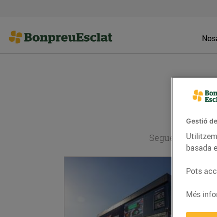
Nosa
Gestió de
Utilitzem
Segueix l'actual
basada e
Pots acce
Més info