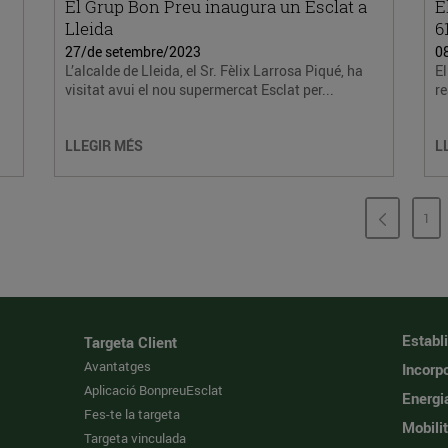
El Grup Bon Preu inaugura un Esclat a
E
Lleida
6
27/de setembre/2023
0
L’alcalde de Lleida, el Sr. Fèlix Larrosa Piqué, ha
El
visitat avui el nou supermercat Esclat per...
re
LLEGIR MÉS
L
1
PÀ
Establ
Targeta Client
Avantatges
Incorpo
Aplicació BonpreuEsclat
Energi
Fes-te la targeta
Mobilit
Targeta vinculada