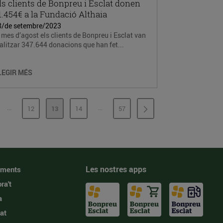
ls clients de Bonpreu i Esclat donen
1.454€ a la Fundació Althaia
8/de setembre/2023
 mes d’agost els clients de Bonpreu i Esclat van
alitzar 347.644 donacions que han fet...
LEGIR MÉS
...
...
12
13
14
57
PÀGINES INTERMÈDIES
PÀGINES INTERMÈDIES
GINA
PÀGINA
PÀGINA
PÀGINA
PÀGINA
Les nostres apps
iments
ra't
a
at