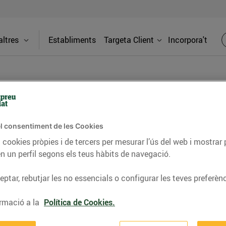
ltres
Establiments
Targeta Client
Incorpora't
PREMSA
l consentiment de les Cookies
 cookies pròpies i de tercers per mesurar l’ús del web i mostrar 
itat dels supermercats Bonpreu i Esclat a través de la
n un perfil segons els teus hàbits de navegació.
ptar, rebutjar les no essencials o configurar les teves preferènc
rmació a la
Política de Cookies.