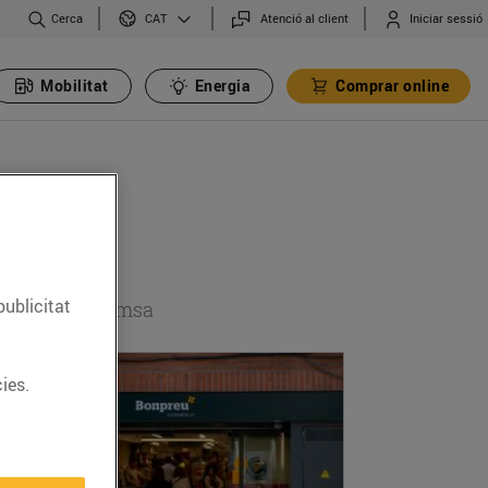
Cerca
Atenció al client
Iniciar sessió
CAT
Mobilitat
Energia
Comprar online
publicitat
 secció de premsa
ies.