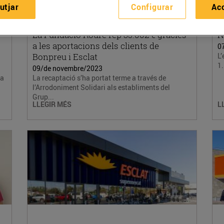
utjar
Configurar
Ac
La Fundació Roure rep 35.002 € gràcies
N
a les aportacions dels clients de
0
Bonpreu i Esclat
L’
1.
09/de novembre/2023
ta
La recaptació s’ha portat terme a través de
l’Arrodoniment Solidari als establiments del
Grup...
LLEGIR MÉS
L