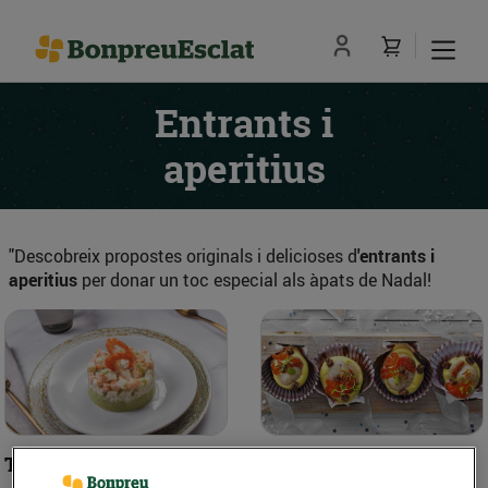
Entrants i
aperitius
"Descobreix propostes originals i delicioses d
'entrants i
aperitius
per donar un toc especial als àpats de Nadal!
Tàrtar de gambes amb
Mossos de vieires amb