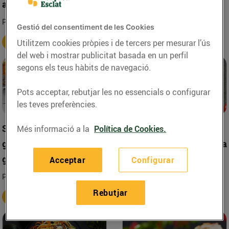
alvocat, poma i iogurt
maionesa de safrà
Per a 4 persones
Per a 4 persones
Gestió del consentiment de les Cookies
+
+
Utilitzem cookies pròpies i de tercers per mesurar l’ús
del web i mostrar publicitat basada en un perfil
segons els teus hàbits de navegació.
Pots acceptar, rebutjar les no essencials o configurar
les teves preferències.
Snack de moniato i foie-
Croquetes de gamba
Més informació a la
Política de Cookies.
gras d'ànec amb
vermella amb maionesa
gelatina
Acceptar
Configurar
Per a 30 croquetes
Per a 4 persones
+
Rebutjar
+