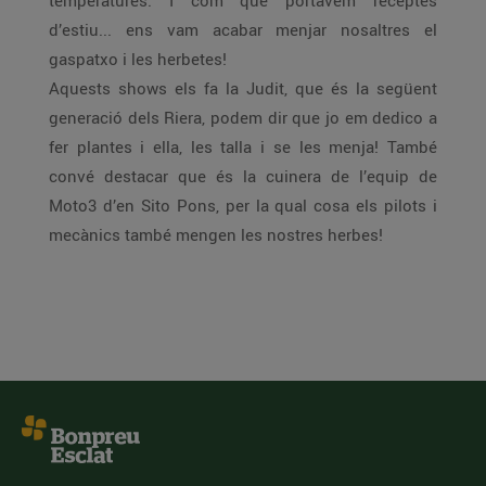
temperatures. I com que portàvem receptes
d’estiu... ens vam acabar menjar nosaltres el
gaspatxo i les herbetes!
Aquests shows els fa la Judit, que és la següent
generació dels Riera, podem dir que jo em dedico a
fer plantes i ella, les talla i se les menja! També
convé destacar que és la cuinera de l’equip de
Moto3 d’en Sito Pons, per la qual cosa els pilots i
mecànics també mengen les nostres herbes!