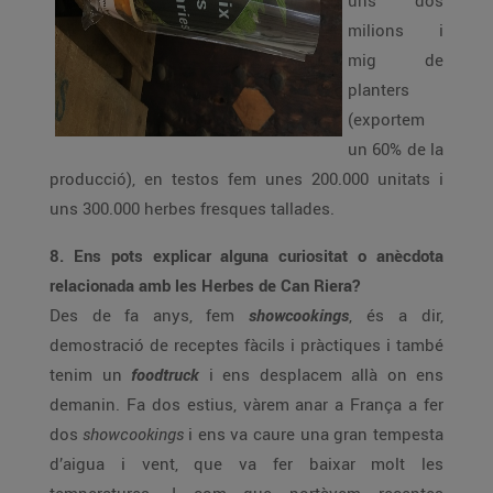
uns dos
milions i
mig de
planters
(exportem
un 60% de la
producció), en testos fem unes 200.000 unitats i
uns 300.000 herbes fresques tallades.
8. Ens pots explicar alguna curiositat o anècdota
relacionada amb les Herbes de Can Riera?
Des de fa anys, fem
showcookings
, és a dir,
demostració de receptes fàcils i pràctiques i també
tenim un
foodtruck
i ens desplacem allà on ens
demanin. Fa dos estius, vàrem anar a França a fer
dos
showcookings
i ens va caure una gran tempesta
d’aigua i vent, que va fer baixar molt les