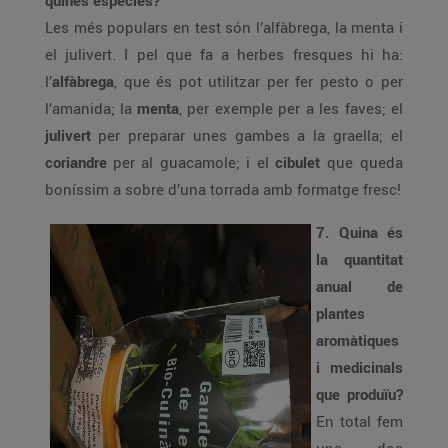
quines espècies?
Les més populars en test són l’alfàbrega, la menta i
el julivert. I pel que fa a herbes fresques hi ha:
l’
alfàbrega
, que és pot utilitzar per fer pesto o per
l’amanida; la
menta
, per exemple per a les faves; el
julivert
per preparar unes gambes a la graella; el
coriandre
per al guacamole; i el
cibulet
que queda
boníssim a sobre d’una torrada amb formatge fresc!
7. Quina és
la quantitat
anual de
plantes
aromàtiques
i medicinals
que produïu?
En total fem