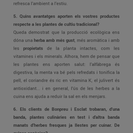
refresca l’ambient a l’estiu.
5. Quins avantatges aporten els vostres productes
respecte a les plantes de cultiu tradicional?
Queda demostrat que la producció ecològica ens
dóna una
herba amb més gust
, més aromàtica i amb
les
propietats
de la planta intactes, com les
vitamines i els minerals. Alhora, hem de pensar que
les plantes ens aporten salut: l’alfàbrega és
digestiva, la menta va bé pels refredats i tonifica la
pell, el coriandre és ric en vitamina K, el julivert és
antioxidant... i en general, l’ús de les herbes a la
cuina ens ajuda a reduir la sal en els menjars.
6. Els clients de Bonpreu i Esclat trobaran, d’una
banda, plantes culinàries en test i d’altra banda
manats d’herbes fresques ja llestes per cuinar. De