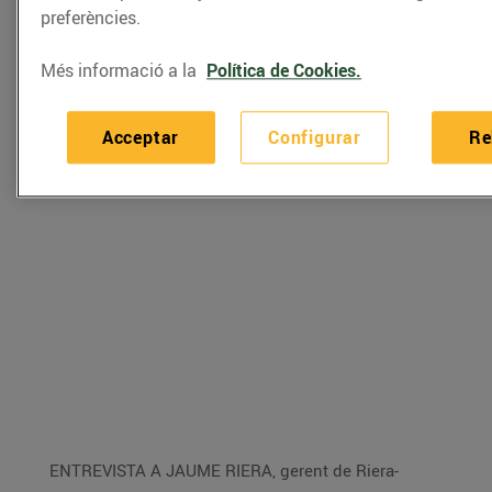
preferències.
d'aquestes plantes culinàries.
Més informació a la
Política de Cookies.
Acceptar
Configurar
Re
ENTREVISTA A JAUME RIERA, gerent de Riera-