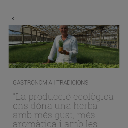
GASTRONOMIA I TRADICIONS
"La producció ecològica
ens dóna una herba
amb més gust, més
aromàtica i amb les