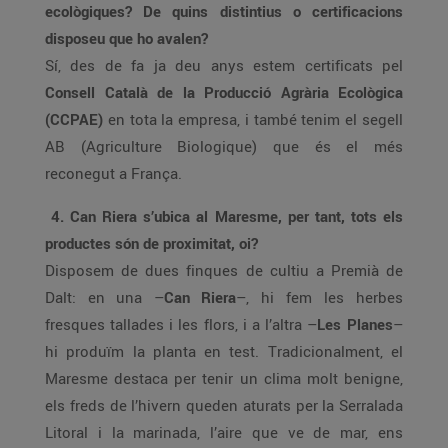
ecològiques? De quins distintius o certificacions
disposeu que ho avalen?
Sí, des de fa ja deu anys estem certificats pel
Consell Català de la Producció Agrària Ecològica
(CCPAE)
en tota la empresa, i també tenim el segell
AB (Agriculture Biologique) que és el més
reconegut a França.
4. Can Riera s’ubica al Maresme, per tant, tots els
productes són de proximitat, oi?
Disposem de dues finques de cultiu a Premià de
Dalt: en una –
Can Riera
–, hi fem les herbes
fresques tallades i les flors, i a l’altra –
Les Planes
–
hi produïm la planta en test. Tradicionalment, el
Maresme destaca per tenir un clima molt benigne,
els freds de l’hivern queden aturats per la Serralada
Litoral i la marinada, l’aire que ve de mar, ens