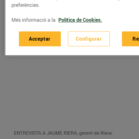
preferències.
d'aquestes plantes culinàries.
Més informació a la
Política de Cookies.
Acceptar
Configurar
Re
ENTREVISTA A JAUME RIERA, gerent de Riera-