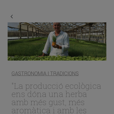
GASTRONOMIA I TRADICIONS
"La producció ecològica
ens dóna una herba
amb més gust, més
aromàtica i amb les