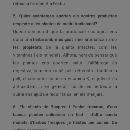
refresca l’ambient a l’estiu.
5. Quins avantatges aporten els vostres productes
respecte a les plantes de cultiu tradicional?
Queda demostrat que la producció ecològica ens
dóna una
herba amb més gust
, més aromàtica i amb
les
propietats
de la planta intactes, com les
vitamines i els minerals. Alhora, hem de pensar que
les plantes ens aporten salut: l’alfàbrega és
digestiva, la menta va bé pels refredats i tonifica la
pell, el coriandre és ric en vitamina K, el julivert és
antioxidant... i en general, l’ús de les herbes a la
cuina ens ajuda a reduir la sal en els menjars.
6. Els clients de Bonpreu i Esclat trobaran, d’una
banda, plantes culinàries en test i d’altra banda
manats d’herbes fresques ja llestes per cuinar. De