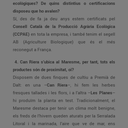
ecològiques? De quins distintius o certificacions
disposeu que ho avalen?
Sí, des de fa ja deu anys estem certificats pel
Consell Català de la Producció Agrària Ecològica
(CCPAE)
en tota la empresa, i també tenim el segell
AB (Agriculture Biologique) que és el més
reconegut a França.
4. Can Riera s’ubica al Maresme, per tant, tots els
productes són de proximitat, oi?
Disposem de dues finques de cultiu a Premià de
Dalt: en una –
Can Riera
–, hi fem les herbes
fresques tallades i les flors, i a l’altra –
Les Planes
–
hi produïm la planta en test. Tradicionalment, el
Maresme destaca per tenir un clima molt benigne,
els freds de l’hivern queden aturats per la Serralada
Litoral i la marinada, l’aire que ve de mar, ens