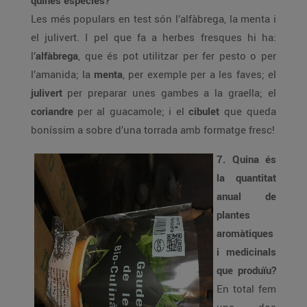
quines espècies?
Les més populars en test són l’alfàbrega, la menta i
el julivert. I pel que fa a herbes fresques hi ha:
l’
alfàbrega
, que és pot utilitzar per fer pesto o per
l’amanida; la
menta
, per exemple per a les faves; el
julivert
per preparar unes gambes a la graella; el
coriandre
per al guacamole; i el
cibulet
que queda
boníssim a sobre d’una torrada amb formatge fresc!
7. Quina és
la quantitat
anual de
plantes
aromàtiques
i medicinals
que produïu?
En total fem