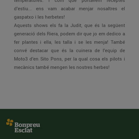
temperatures. I com que portàvem receptes
d’estiu... ens vam acabar menjar nosaltres el
gaspatxo i les herbetes!
Aquests shows els fa la Judit, que és la següent
generació dels Riera, podem dir que jo em dedico a
fer plantes i ella, les talla i se les menja! També
convé destacar que és la cuinera de l’equip de
Moto3 d’en Sito Pons, per la qual cosa els pilots i
mecànics també mengen les nostres herbes!