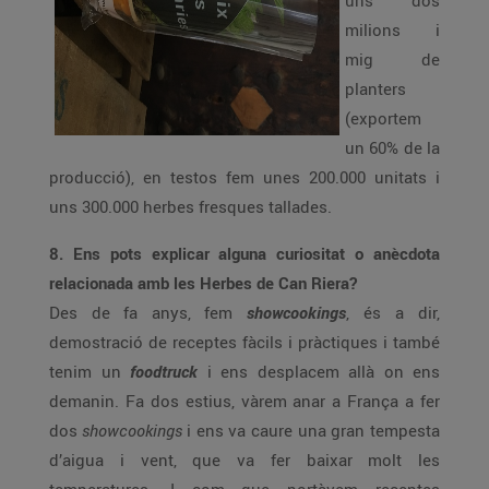
uns dos
milions i
mig de
planters
(exportem
un 60% de la
producció), en testos fem unes 200.000 unitats i
uns 300.000 herbes fresques tallades.
8. Ens pots explicar alguna curiositat o anècdota
relacionada amb les Herbes de Can Riera?
Des de fa anys, fem
showcookings
, és a dir,
demostració de receptes fàcils i pràctiques i també
tenim un
foodtruck
i ens desplacem allà on ens
demanin. Fa dos estius, vàrem anar a França a fer
dos
showcookings
i ens va caure una gran tempesta
d’aigua i vent, que va fer baixar molt les