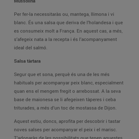
Mussolina
Per fer-la necessitaràs ou, mantega, llimona i vi
blanc. És una salsa que deriva de l’holandesa i que
es consumeix molt a França. En aquest cas, a més,
s’afegeix nata a la recepta i és l’acompanyament
ideal del salmó.
Salsa tàrtara
Segur que et sona, perquè és una de les més
habituals per acompanyar peix blanc, especialment
quan ens el mengem fregit o arrebossat. A la seva
base de maionesa se li afegeixen tàperes i ceba
triturades, a més d’un toc de mostassa de Dijon.
Aquest estiu, doncs, aprofita per descobrir i tastar
noves salses per acompanyar el peix i el marisc.
T’adonaràs de les possibilitats que tenen aquestes