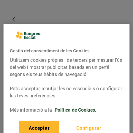
Gestió del consentiment de les Cookies
Utilitzem cookies pròpies i de tercers per mesurar l’ús
del web i mostrar publicitat basada en un perfil
segons els teus hàbits de navegació.
RECEPTES
Pots acceptar, rebutjar les no essencials o configurar
les teves preferències.
6 salses per
acompanyar el peix i el
Més informació a la
Política de Cookies.
marisc que has de
conèixer
Acceptar
Configurar