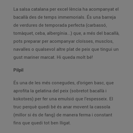
La salsa catalana per excel·lència ha acompanyat el
bacallà des de temps immemorials. És una barreja
de verdures de temporada perfecta (carbassó,
tomàquet, ceba, albergínia...) que, a més del bacallà,
pots preparar per acompanyar cloïsses, musclos,
navalles o qualsevol altre plat de peix que tingui un
gust mariner marcat. Hi queda molt bé!
Pilpil
És una de les més conegudes, d’origen basc, que
aprofita la gelatina del peix (sobretot bacallà i
kokotxes) per fer una emulsió que l’espesseix. El
truc perquè quedi bé és anar movent la cassola
(millor si és de fang) de manera ferma i constant
fins que quedi tot ben lligat.