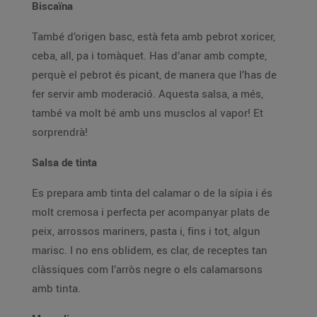
Biscaïna
També d’origen basc, està feta amb pebrot xoricer,
ceba, all, pa i tomàquet. Has d’anar amb compte,
perquè el pebrot és picant, de manera que l’has de
fer servir amb moderació. Aquesta salsa, a més,
també va molt bé amb uns musclos al vapor! Et
sorprendrà!
Salsa de tinta
Es prepara amb tinta del calamar o de la sípia i és
molt cremosa i perfecta per acompanyar plats de
peix, arrossos mariners, pasta i, fins i tot, algun
marisc. I no ens oblidem, es clar, de receptes tan
clàssiques com l’arròs negre o els calamarsons
amb tinta.