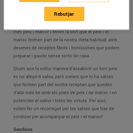
27/d’abril/2023
Rebutjar
Durant el bon temps és l'època en què consumim
més peix i marisc i tenim la sort que el peix i el
marisc formen part de la nostra dieta habitual, amb
desenes de receptes fàcils i boníssimes que podem
preparar i gaudir sense sortir de casa.
Diuen que la millor manera d’assaborir un bon peix
és no afegir-li salsa, però creiem que hi ha salses
que formen part del nostre receptari que queden
d’allò més bé amb els plats de peix i de marisc i en
potencien el sabor i totes les virtuts. Per això,
volem fer un recorregut per les salses que has de
conèixer per acompanyar el peix i el marisc!
Samfaina