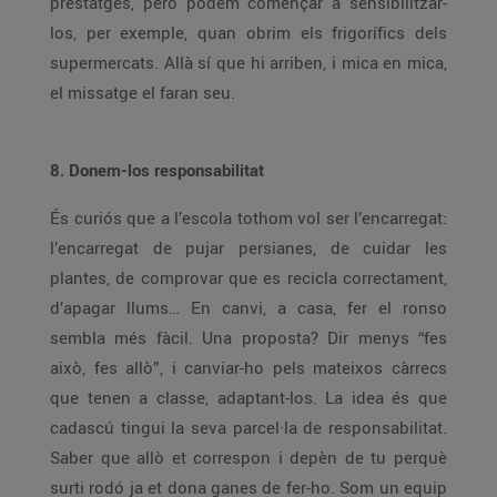
prestatges, però podem començar a sensibilitzar-
los, per exemple, quan obrim els frigorífics dels
supermercats. Allà sí que hi arriben, i mica en mica,
el missatge el faran seu.
8. Donem-los responsabilitat
És curiós que a l’escola tothom vol ser l’encarregat:
l’encarregat de pujar persianes, de cuidar les
plantes, de comprovar que es recicla correctament,
d’apagar llums… En canvi, a casa, fer el ronso
sembla més fàcil. Una proposta? Dir menys “fes
això, fes allò”, i canviar-ho pels mateixos càrrecs
que tenen a classe, adaptant-los. La idea és que
cadascú tingui la seva parcel·la de responsabilitat.
Saber que allò et correspon i depèn de tu perquè
surti rodó ja et dona ganes de fer-ho. Som un equip