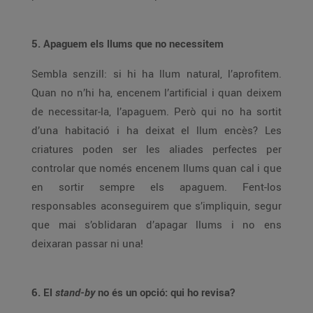
5. Apaguem els llums que no necessitem
Sembla senzill: si hi ha llum natural, l’aprofitem.
Quan no n’hi ha, encenem l’artificial i quan deixem
de necessitar-la, l’apaguem. Però qui no ha sortit
d’una habitació i ha deixat el llum encès? Les
criatures poden ser les aliades perfectes per
controlar que només encenem llums quan cal i que
en sortir sempre els apaguem. Fent-los
responsables aconseguirem que s’impliquin, segur
que mai s’oblidaran d’apagar llums i no ens
deixaran passar ni una!
6. El
stand-by
no és un opció: qui ho revisa?