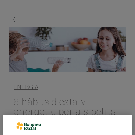
ENERGIA
8 hàbits d'estalvi
energètic per als petits
de la casa
23/d’abril/2021