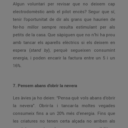
Algun voluntari per revisar que no deixem cap
electrodomèstic amb el pilot encès? Segur que sí,
tenir l’oportunitat de dir als grans que haurien de
fer-ho millor sempre resulta estimulant per als
petits de la casa. Que sàpiguen que no n’hi ha prou
amb tancar els aparells elèctrics si els deixem en
espera (
stand by
), perquè segueixen consumint
energia, i poden encarir la factura entre un 5 i un
16%.
7. Pensem abans d’obrir la nevera
Les àvies ja ho deien: “Pensa què vols abans d’obrir
la nevera”. Obrir-la i tancar-la moltes vegades
consumeix fins a un 20% més d’energia. Fins que
les criatures no tenen certa alçada no arriben als