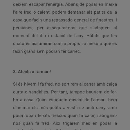
deixem escapar l’energia. Abans de posar en marxa
l’aire fred o calent, podem demanar als petits de la
casa que facin una repassada general de finestres i
persianes, per assegurar-nos que s’adapten al
moment del dia i estació de l’any. Hàbits que les
criatures assumiran com a propis i a mesura que es
facin grans se’n podran fer càrrec.
3. Atents a l’armari!
Si és hivern i fa fred, no sortirem al carrer amb calça
curta o sandàlies. Per tant, tampoc hauríem de fer-
ho a casa. Quan estiguem davant de l’armari, hem
d’animar els més petits a vestir-se amb seny: amb
poca roba i teixits frescos quan fa calor, i abrigant-
nos quan fa fred. Així trigarem més en posar la