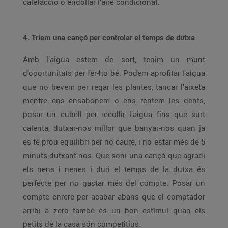
calefacció o endollar l’aire condicionat.
4. Triem una cançó per controlar el temps de dutxa
Amb l’aigua estem de sort, tenim un munt
d’oportunitats per fer-ho bé. Podem aprofitar l’aigua
que no bevem per regar les plantes, tancar l’aixeta
mentre ens ensabonem o ens rentem les dents,
posar un cubell per recollir l’aigua fins que surt
calenta, dutxar-nos millor que banyar-nos quan ja
es té prou equilibri per no caure, i no estar més de 5
minuts dutxant-nos. Que soni una cançó que agradi
els nens i nenes i duri el temps de la dutxa és
perfecte per no gastar més del compte. Posar un
compte enrere per acabar abans que el comptador
arribi a zero també és un bon estímul quan els
petits de la casa són competitius.