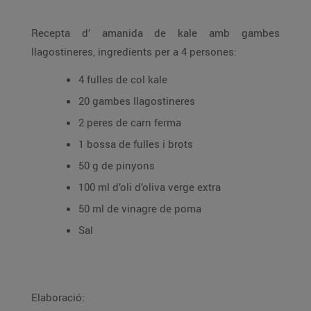
Recepta d’ amanida de kale amb gambes
llagostineres, ingredients per a 4 persones:
4 fulles de col kale
20 gambes llagostineres
2 peres de carn ferma
1 bossa de fulles i brots
50 g de pinyons
100 ml d’oli d’oliva verge extra
50 ml de vinagre de poma
Sal
Elaboració: