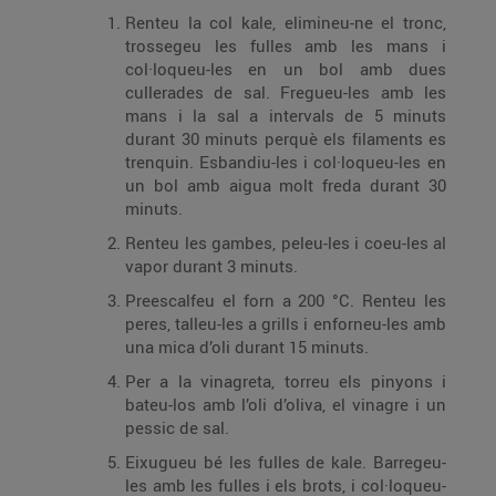
Renteu la col kale, elimineu-ne el tronc,
trossegeu les fulles amb les mans i
col·loqueu-les en un bol amb dues
cullerades de sal. Fregueu-les amb les
mans i la sal a intervals de 5 minuts
durant 30 minuts perquè els filaments es
trenquin. Esbandiu-les i col·loqueu-les en
un bol amb aigua molt freda durant 30
minuts.
Renteu les gambes, peleu-les i coeu-les al
vapor durant 3 minuts.
Preescalfeu el forn a 200 °C. Renteu les
peres, talleu-les a grills i enforneu-les amb
una mica d’oli durant 15 minuts.
Per a la vinagreta, torreu els pinyons i
bateu-los amb l’oli d’oliva, el vinagre i un
pessic de sal.
Eixugueu bé les fulles de kale. Barregeu-
les amb les fulles i els brots, i col·loqueu-