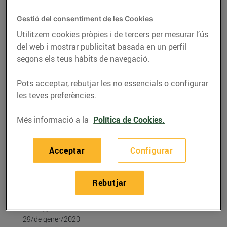
Gestió del consentiment de les Cookies
Utilitzem cookies pròpies i de tercers per mesurar l’ús
del web i mostrar publicitat basada en un perfil
segons els teus hàbits de navegació.
Pots acceptar, rebutjar les no essencials o configurar
les teves preferències.
Més informació a la
Política de Cookies.
RECEPTES
Acceptar
Configurar
Recepta d'amanida de
kale amb gambes
Rebutjar
llagostineres
29/de gener/2020