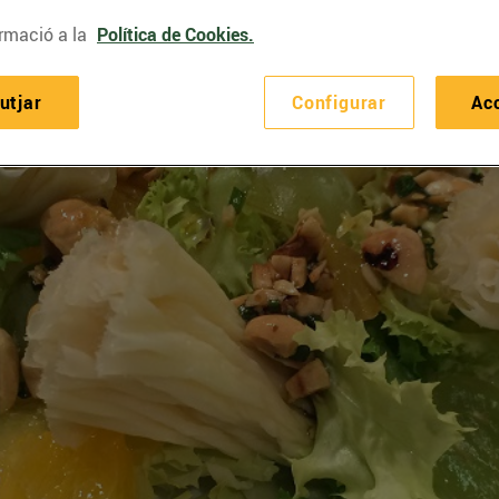
rmació a la
Política de Cookies.
utjar
Configurar
Ac