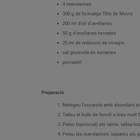
4 mandarines
300 g de formatge Tête de Moine
200 ml d'oli d'avellanes
50 g d'avellanes torrades
25 ml de reducció de vinagre
sal gruixuda en escames
porradell
Preparació
Netegeu l'escarola amb abundant aigu
Talleu el bulb de fonoll a tires molt
Peleu (opcional) els raïms, talleu-lo
Peleu les mandarines, separeu els gri