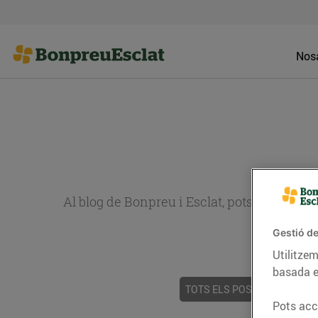
Nosa
Al blog de Bonpreu i Esclat, pots trobar re
Gestió de
Utilitzem
basada e
TOTS ELS POSTS
ACTUALI
Pots acce