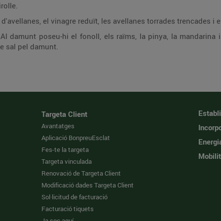
rolle.
d'avellanes, el vinagre reduït, les avellanes torrades trencades i el
 Al damunt poseu-hi el fonoll, els raïms, la pinya, la mandarina 
e sal pel damunt.
Establ
Targeta Client
Avantatges
Incorpo
Aplicació BonpreuEsclat
Energi
Fes-te la targeta
Mobilit
Targeta vinculada
Renovació de Targeta Client
Modificació dades Targeta Client
Sol·licitud de facturació
Facturació tiquets
Ja soc aquí