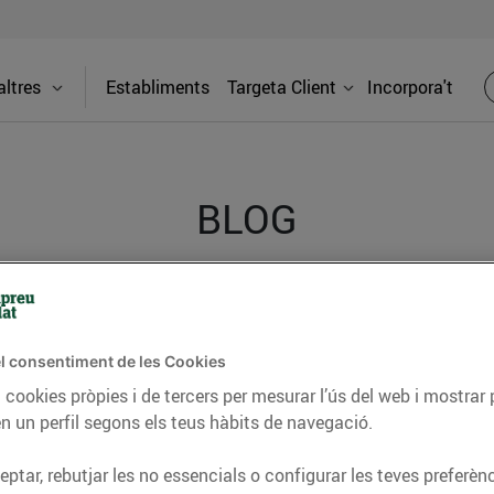
ltres
Establiments
Targeta Client
Incorpora't
BLOG
ceptes, consells nutricionals, informació d’actualitat
del nostre territori i molts altres temes.
l consentiment de les Cookies
 cookies pròpies i de tercers per mesurar l’ús del web i mostrar 
n un perfil segons els teus hàbits de navegació.
TAT
CONSELLS I HÀBITS SALUDABLES
ENERGIA
GASTRONOMIA
ptar, rebutjar les no essencials o configurar les teves preferènc