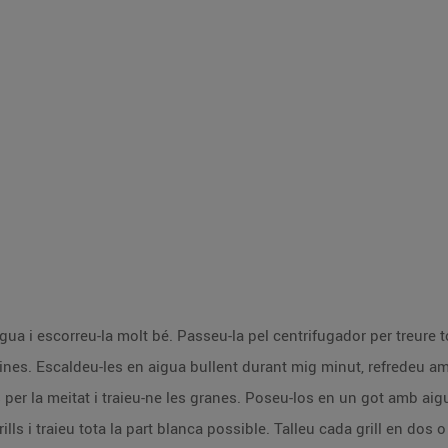
a i escorreu-la molt bé. Passeu-la pel centrifugador per treure to
 fines. Escaldeu-les en aigua bullent durant mig minut, refredeu am
s per la meitat i traieu-ne les granes. Poseu-los en un got amb aig
lls i traieu tota la part blanca possible. Talleu cada grill en dos o