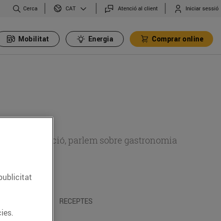
Cerca
Atenció al client
Iniciar sessió
CAT
Mobilitat
Energia
Comprar online
 sobre alimentació, parlem sobre gastronomia
publicitat
 I TRADICIONS
RECEPTES
ies.