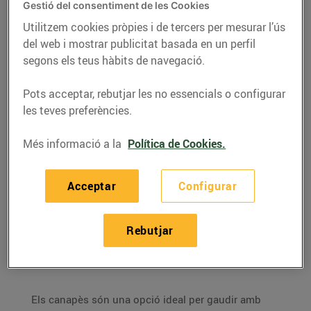
Gestió del consentiment de les Cookies
Utilitzem cookies pròpies i de tercers per mesurar l’ús
del web i mostrar publicitat basada en un perfil
segons els teus hàbits de navegació.
Pots acceptar, rebutjar les no essencials o configurar
les teves preferències.
Més informació a la
Política de Cookies.
Acceptar
Configurar
RECEPTES
Aperitius per compartir
Rebutjar
26/de febrer/2022
Els canapès són una opció ideal per gaudir amb