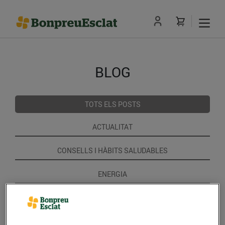
BLOG
TOTS ELS POSTS
ACTUALITAT
CONSELLS I HÀBITS SALUDABLES
ENERGIA
GASTRONOMIA I TRADICIONS
RECEPTES