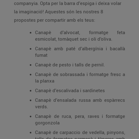
companyia. Opta per la barra d’espiga i deixa volar
la imaginació! Aquestes són les nostres 8
propostes per compartir amb els teus:
Canapè d’alvocat, formatge feta
esmicolat, tomàquet sec i oli d’oliva.
Canapè amb paté d’albergínia i bacallà
fumat
Canapè de pesto i talls de pernil.
Canapè de sobrassada i formatge fresc a
la planxa
Canapè d’escalivada i sardinetes
Canapè d’ensalada russa amb espàrrecs
verds.
Canapè de ruca, pera, raves i formatge
gorgonzola
Canapè de carpaccio de vedella, pinyons,
talls de formatge parmesà i tàperes amb