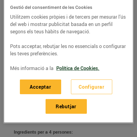
Gestió del consentiment de les Cookies
Utilitzem cookies pròpies i de tercers per mesurar l’ús
del web i mostrar publicitat basada en un perfil
segons els teus hàbits de navegació.
Pots acceptar, rebutjar les no essencials o configurar
les teves preferències.
Més informació a la
Política de Cookies.
Acceptar
Configurar
RECEPTES
Arbre de Nadal
Rebutjar
11/de desembre/2020
Ingredients per a 4 persones: