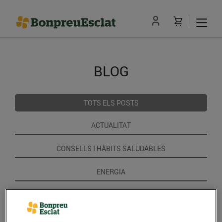
BLOG
TOTS ELS POSTS
ACTUALITAT
CONSELLS I HÀBITS SALUDABLES
ENERGIA
GASTRONOMIA I TRADICIONS
RECEPTES