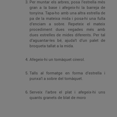
Per muntar els arbres, posa l’estrella més
gran a la base i afegeix-hi la barreja de
tonyina. Tapa-ho amb una altra estrella de
pa de la mateixa mida i posa-hi una fulla
d’enciam a sobre. Repeteix el mateix
procediment dues vegades més amb
dues estrelles de mides diferents. Per tal
d’aguantar-les bé, ajuda’t d’un palet de
broqueta tallat a la mida.
Afegeix-hi un tomàquet cirerol.
Talls al formatge en forma d’estrella i
punxa’l a sobre del tomàquet.
Serveix l’arbre el plat i afegeix-hi uns
quants granets de blat de moro