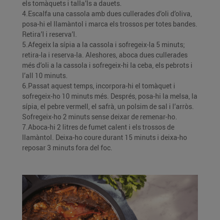
els tomàquets i talla’ls a dauets.
4.Escalfa una cassola amb dues cullerades d’oli d’oliva,
posa-hi el llamàntol i marca els trossos per totes bandes.
Retira’l i reserva’l.
5.Afegeix la sípia a la cassola i sofregeix-la 5 minuts;
retira-la i reserva-la. Aleshores, aboca dues cullerades
més d’oli a la cassola i sofregeix-hi la ceba, els pebrots i
l’all 10 minuts.
6.Passat aquest temps, incorpora-hi el tomàquet i
sofregeix-ho 10 minuts més. Després, posa-hi la melsa, la
sípia, el pebre vermell, el safrà, un polsim de sal i l’arròs.
Sofregeix-ho 2 minuts sense deixar de remenar-ho.
7.Aboca-hi 2 litres de fumet calent i els trossos de
llamàntol. Deixa-ho coure durant 15 minuts i deixa-ho
reposar 3 minuts fora del foc.