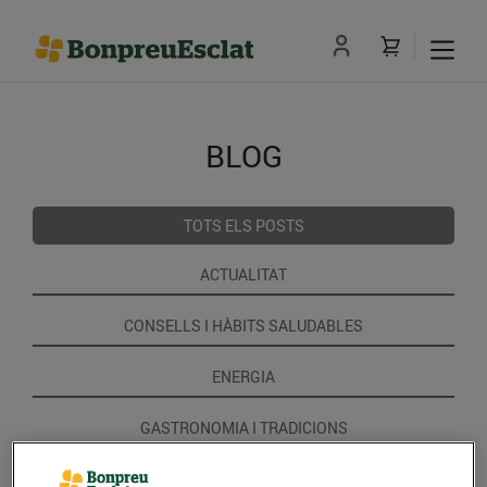
BLOG
TOTS ELS POSTS
ACTUALITAT
CONSELLS I HÀBITS SALUDABLES
ENERGIA
GASTRONOMIA I TRADICIONS
RECEPTES