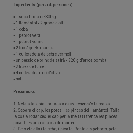
Ingredients (per a 4 persones):
▪️ 1 sípia bruta de 300 g
▪️ 1 llamàntol ▪️ 2 grans d’all
▪️ 1 ceba
▪️ 1 pebrot verd
▪️ 1 pebrot vermell
▪️ 2 tomàquets madurs
▪️ 1 culleradeta de pebre vermell
▪️ un pessic de brins de safrà ▪️ 320 g d’arròs bomba
▪️ 2 litres de fumet
▪️ 4 cullerades d’oli d’oliva
▪️ sal
Preparació:
1. Neteja la sípia i talla-la a daus; reserva’n la melsa.
2. Separa el cap, les potes i les pinces del llamàntol. Talla
la cua a rodanxes, el cap per la meitat i trenca les pinces
picant-les amb una mà de morter.
3. Pela els alls i la ceba, i pica’ls. Renta els pebrots, pela