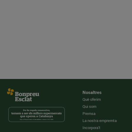
Nosaltres
Què oferim
Qui som
Premsa
La nostra empremta
Incorpora't