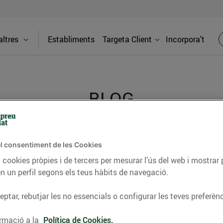
ltres
Establiments
Targeta Client
Incorpora't
BLOG
ceptes, consells nutricionals, informació d’actualitat
l consentiment de les Cookies
del nostre territori i molts altres temes.
 cookies pròpies i de tercers per mesurar l’ús del web i mostrar 
n un perfil segons els teus hàbits de navegació.
ptar, rebutjar les no essencials o configurar les teves preferènc
TAT
CONSELLS I HÀBITS SALUDABLES
ENERGIA
GASTRONOMIA
rmació a la
Política de Cookies.