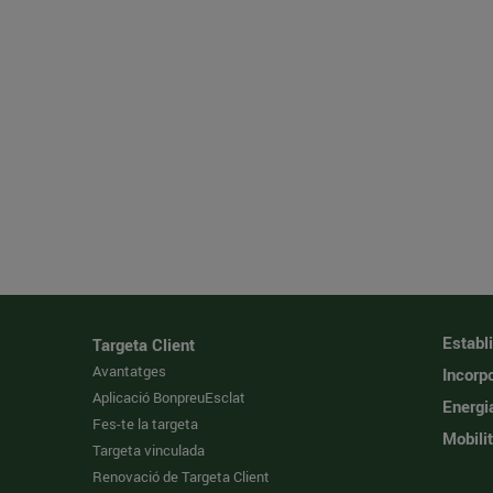
Establ
Targeta Client
Avantatges
Incorpo
Aplicació BonpreuEsclat
Energi
Fes-te la targeta
Mobilit
Targeta vinculada
Renovació de Targeta Client