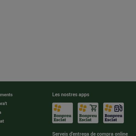
Les nostres apps
iments
ra't
a
at
Serveis d'entrega de compra online