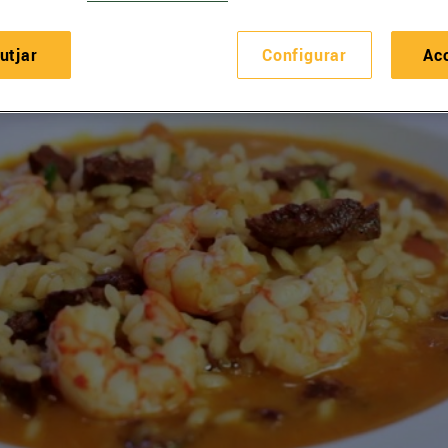
utjar
Configurar
Ac