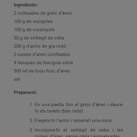
Ingredients:
2 cullerades de greix d'ànec
100 g de múrgoles
100 g de rossinyols
50 g de sofregit de ceba
200 g d'arròs de gra rodó
2 cuixes d'ànec confitades
4 llesques de foie-gras extra
500 ml de brou fosc d'ànec
sal
Preparació:
En una paella, fon el greix d'ànec i daura-
hi els bolets (ben nets).
Fregeix-hi l'arròs i remena’l una mica.
Incorpora-hi el sofregit de ceba i les
cuixes d'ànec, sense greix i esqueixades.