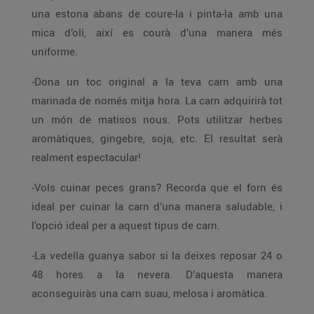
una estona abans de coure-la i pinta-la amb una
mica d’oli, així es courà d’una manera més
uniforme.
-Dona un toc original a la teva carn amb una
marinada de només mitja hora. La carn adquirirà tot
un món de matisos nous. Pots utilitzar herbes
aromàtiques, gingebre, soja, etc. El resultat serà
realment espectacular!
-Vols cuinar peces grans? Recorda que el forn és
ideal per cuinar la carn d’una manera saludable, i
l’opció ideal per a aquest tipus de carn.
-La vedella guanya sabor si la deixes reposar 24 o
48 hores a la nevera. D’aquesta manera
aconseguiràs una carn suau, melosa i aromàtica.