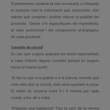
Si prefereixes comprar la carn envasada, a l’etiqueta
hi trobaràs tota la informació que necessites. Així
sabràs què compres i podràs valorar la qualitat del
producte. També s’hi especifiquen els ingredients,
el valor nutricional i els components al·lergògens
de cada producte.
Consells de cocció!
En cas que vulguis preparar les teves especialitats
a casa, t’oferim alguns consells perquè en puguis
treure el màxim profit:
-Si fas la carn a la graella o a la planxa, recorda que
com més duri la cocció, més seca quedarà la peça.
El millor és coure-la entre 3 i 5 minuts per cada
costat, a foc alt o mitjà.
-Prepares una barbacoa? Treu la carn de la nevera