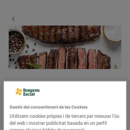
CONSELLS I HÀBITS SALUDABLES
Avui toca carn! Quina
compro i com la cuino?
Gestió del consentiment de les Cookies
Utilitzem cookies pròpies i de tercers per mesurar l’ús
30/de setembre/2023
del web i mostrar publicitat basada en un perfil