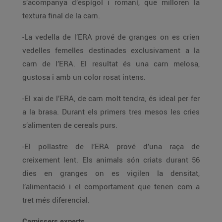
s’acompanya d’espígol i romaní, que milloren la
textura final de la carn.
-La vedella de l’ERA prové de granges on es crien
vedelles femelles destinades exclusivament a la
carn de l’ERA. El resultat és una carn melosa,
gustosa i amb un color rosat intens.
-El xai de l’ERA, de carn molt tendra, és ideal per fer
a la brasa. Durant els primers tres mesos les cries
s’alimenten de cereals purs.
-El pollastre de l’ERA prové d’una raça de
creixement lent. Els animals són criats durant 56
dies en granges on es vigilen la densitat,
l’alimentació i el comportament que tenen com a
tret més diferencial.
Carnissers experts