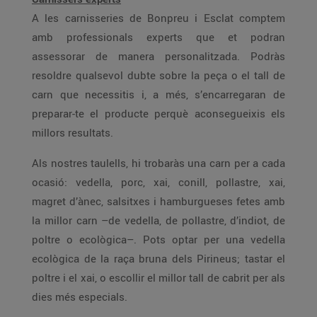
A les carnisseries de Bonpreu i Esclat comptem
amb professionals experts que et podran
assessorar de manera personalitzada. Podràs
resoldre qualsevol dubte sobre la peça o el tall de
carn que necessitis i, a més, s’encarregaran de
preparar-te el producte perquè aconsegueixis els
millors resultats.
Als nostres taulells, hi trobaràs una carn per a cada
ocasió: vedella, porc, xai, conill, pollastre, xai,
magret d’ànec, salsitxes i hamburgueses fetes amb
la millor carn –de vedella, de pollastre, d’indiot, de
poltre o ecològica–. Pots optar per una vedella
ecològica de la raça bruna dels Pirineus; tastar el
poltre i el xai, o escollir el millor tall de cabrit per als
dies més especials.