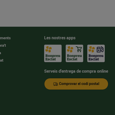
Les nostres apps
iments
ra't
a
at
Serveis d'entrega de compra online
Comprovar el codi postal