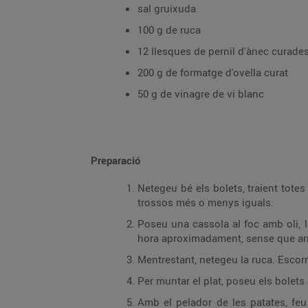
sal gruixuda
100 g de ruca
12 llesques de pernil d'ànec curade
200 g de formatge d'ovella curat
50 g de vinagre de vi blanc
Preparació
Netegeu bé els bolets, traient tote
trossos més o menys iguals.
Poseu una cassola al foc amb oli, l
hora aproximadament, sense que arribi
Mentrestant, netegeu la ruca. Escorr
Per muntar el plat, poseu els bolets
Amb el pelador de les patates, feu