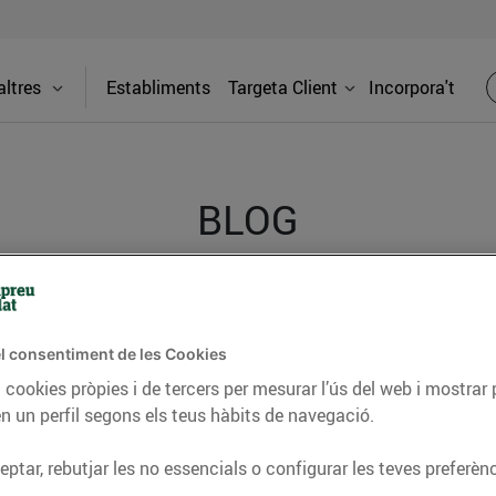
ltres
Establiments
Targeta Client
Incorpora't
BLOG
ceptes, consells nutricionals, informació d’actualitat
del nostre territori i molts altres temes.
l consentiment de les Cookies
 cookies pròpies i de tercers per mesurar l’ús del web i mostrar 
n un perfil segons els teus hàbits de navegació.
TAT
CONSELLS I HÀBITS SALUDABLES
ENERGIA
GASTRONOMIA
ptar, rebutjar les no essencials o configurar les teves preferènc