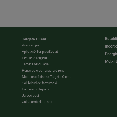
Establ
Targeta Client
Avantatges
Incorpo
Aplicació BonpreuEsclat
Energi
Fes-te la targeta
Mobilit
Targeta vinculada
Renovació de Targeta Client
Modificació dades Targeta Client
Sol·licitud de facturació
Facturació tiquets
Ja soc aquí
Cuina amb el Tatano