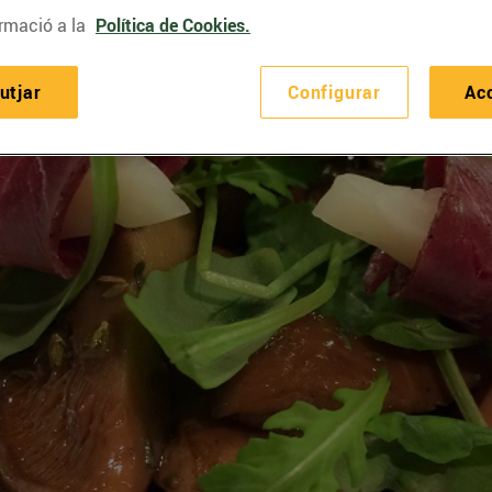
rmació a la
Política de Cookies.
utjar
Configurar
Ac