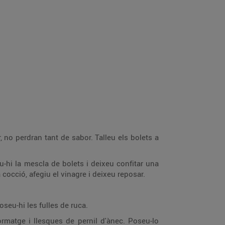
 no perdran tant de sabor. Talleu els bolets a
u-hi la mescla de bolets i deixeu confitar una
a cocció, afegiu el vinagre i deixeu reposar.
seu-hi les fulles de ruca.
ormatge i llesques de pernil d'ànec. Poseu-lo