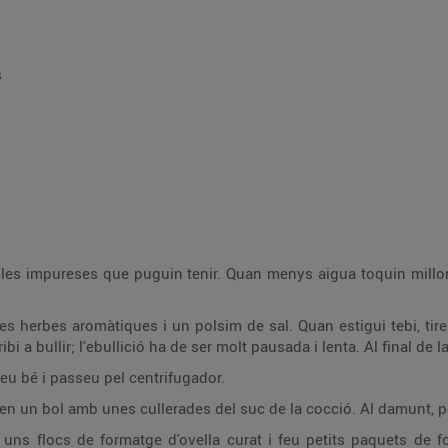
s
s les impureses que puguin tenir. Quan menys aigua toquin millor,
es herbes aromàtiques i un polsim de sal. Quan estigui tebi, tire
 a bullir; l'ebullició ha de ser molt pausada i lenta. Al final de l
eu bé i passeu pel centrifugador.
 en un bol amb unes cullerades del suc de la cocció. Al damunt, po
 uns flocs de formatge d'ovella curat i feu petits paquets de f