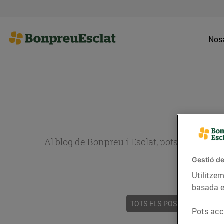
Nosa
Al blog de Bonpreu i Esclat, pots trobar re
Gestió de
Utilitzem
basada e
TOTS ELS POSTS
ACTUALI
Pots acce