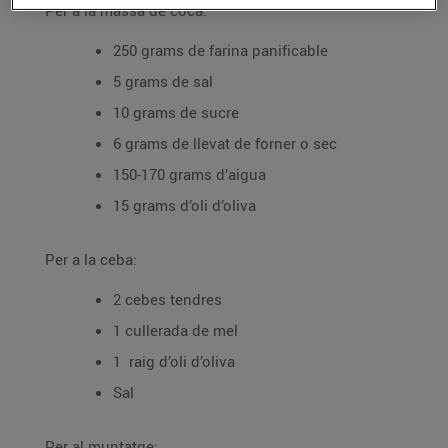
Per a la massa de coca:
250 grams de farina panificable
5 grams de sal
10 grams de sucre
6 grams de llevat de forner o sec
150-170 grams d’aigua
15 grams d’oli d’oliva
Per a la ceba:
2 cebes tendres
1 cullerada de mel
1 raig d’oli d’oliva
Sal
Per al muntatge: