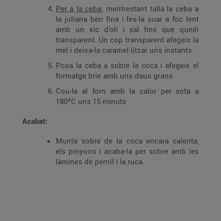
Per a la ceba:
mentrestant talla la ceba a
la juliana ben fina i fes-la suar a foc lent
amb un xic d’oli i sal fins que quedi
transparent. Un cop transparent afegeix la
mel i deixa-la caramel·litzar uns instants.
Posa la ceba a sobre la coca i afegeix el
formatge brie amb uns daus grans
Cou-la al forn amb la calor per sota a
180ºC uns 15 minuts
Acabat:
Munta sobre de la coca encara calenta,
els pinyons i acaba-la per sobre amb les
làmines de pernil i la ruca.