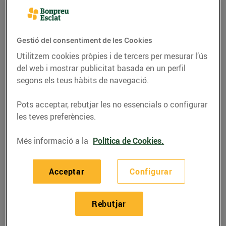
Gestió del consentiment de les Cookies
Utilitzem cookies pròpies i de tercers per mesurar l’ús
del web i mostrar publicitat basada en un perfil
segons els teus hàbits de navegació.
Pots acceptar, rebutjar les no essencials o configurar
les teves preferències.
Més informació a la
Política de Cookies.
RECEPTES
Coca de pernil i brie
Acceptar
Configurar
08/de novembre/2022
Rebutjar
Ingredients per 4 persones: