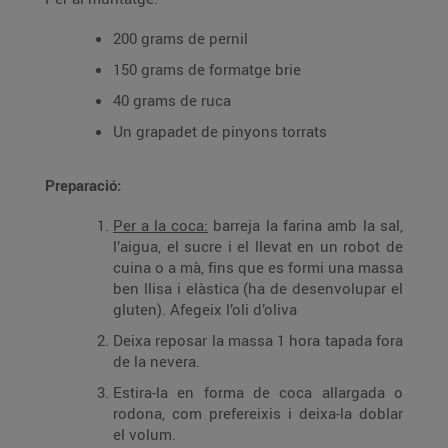
200 grams de pernil
150 grams de formatge brie
40 grams de ruca
Un grapadet de pinyons torrats
Preparació:
Per a la coca:
barreja la farina amb la sal,
l’aigua, el sucre i el llevat en un robot de
cuina o a mà, fins que es formi una massa
ben llisa i elàstica (ha de desenvolupar el
gluten). Afegeix l’oli d’oliva
Deixa reposar la massa 1 hora tapada fora
de la nevera.
Estira-la en forma de coca allargada o
rodona, com prefereixis i deixa-la doblar
el volum.