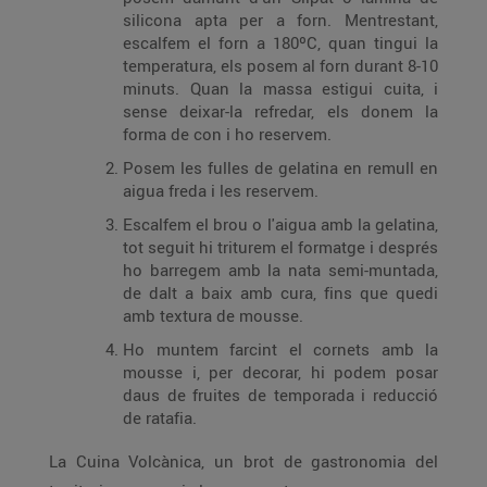
silicona apta per a forn. Mentrestant,
escalfem el forn a 180ºC, quan tingui la
temperatura, els posem al forn durant 8-10
minuts. Quan la massa estigui cuita, i
sense deixar-la refredar, els donem la
forma de con i ho reservem.
Posem les fulles de gelatina en remull en
aigua freda i les reservem.
Escalfem el brou o l'aigua amb la gelatina,
tot seguit hi triturem el formatge i després
ho barregem amb la nata semi-muntada,
de dalt a baix amb cura, fins que quedi
amb textura de mousse.
Ho muntem farcint el cornets amb la
mousse i, per decorar, hi podem posar
daus de fruites de temporada i reducció
de ratafia.
La Cuina Volcànica, un brot de gastronomia del