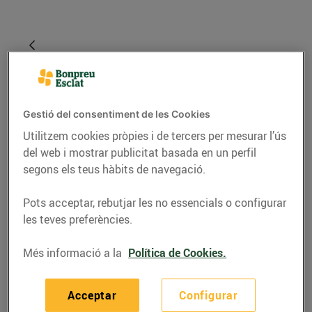
Gestió del consentiment de les Cookies
Utilitzem cookies pròpies i de tercers per mesurar l’ús
del web i mostrar publicitat basada en un perfil
segons els teus hàbits de navegació.
RECEPTES
Pots acceptar, rebutjar les no essencials o configurar
les teves preferències.
Cornet de farro amb
formatge serrat d’ovella
Més informació a la
Política de Cookies.
18/d’abril/2016
Acceptar
Configurar