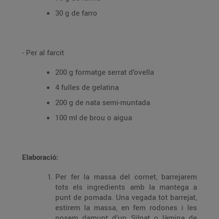
30 g de farro
- Per al farcit
200 g formatge serrat d’ovella
4 fulles de gelatina
200 g de nata semi-muntada
100 ml de brou o aigua
Elaboració:
Per fer la massa del cornet, barrejarem
tots els ingredients amb la mantega a
punt de pomada. Una vegada tot barrejat,
estirem la massa, en fem rodones i les
posem damunt d’un Silpat o làmina de