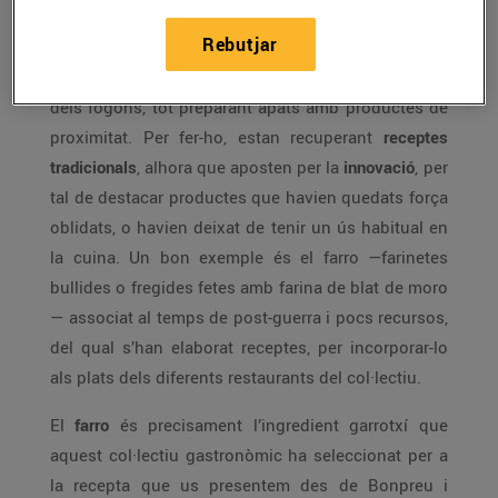
El col·lectiu
Cuina Volcànica
va néixer l’any 1994,
Rebutjar
quan un grup de restauradors van unir-se per
promocionar la comarca de
la Garrotxa
per mitjà
dels fogons, tot preparant àpats amb productes de
proximitat. Per fer-ho, estan recuperant
receptes
tradicionals
, alhora que aposten per la
innovació
, per
tal de destacar productes que havien quedats força
oblidats, o havien deixat de tenir un ús habitual en
la cuina. Un bon exemple és el farro —farinetes
bullides o fregides fetes amb farina de blat de moro
— associat al temps de post-guerra i pocs recursos,
del qual s’han elaborat receptes, per incorporar-lo
als plats dels diferents restaurants del col·lectiu.
El
farro
és precisament l’ingredient garrotxí que
aquest col·lectiu gastronòmic ha seleccionat per a
la recepta que us presentem des de Bonpreu i