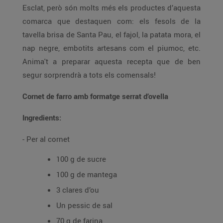
Esclat, però són molts més els productes d’aquesta
comarca que destaquen com: els fesols de la
tavella brisa de Santa Pau, el fajol, la patata mora, el
nap negre, embotits artesans com el piumoc, etc.
Anima't a preparar aquesta recepta que de ben
segur sorprendrà a tots els comensals!
Cornet de farro amb formatge serrat d’ovella
Ingredients:
- Per al cornet
100 g de sucre
100 g de mantega
3 clares d’ou
Un pessic de sal
70 g de farina