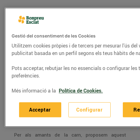
Gestió del consentiment de les Cookies
Utilitzem cookies pròpies i de tercers per mesurar l’ús del
publicitat basada en un perfil segons els teus hàbits de 
Pots acceptar, rebutjar les no essencials o configurar les 
preferències.
RECEPTES
Més informació a la
Política de Cookies.
Costellam de xai farcit
Acceptar
Configurar
Re
05/de febrer/2016
Per als amants de la carn, proposem aquest