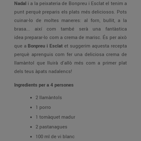
Nadal
i a la peixateria de Bonpreu i Esclat el tenim a
punt perquè preparis els plats més deliciosos. Pots
cuinar-lo de moltes maneres: al forn, bullit, a la
brasa... així com també serà una fantàstica
idea preparar-lo com a crema de marisc. És per això
que a
Bonpreu i Esclat
et suggerim aquesta recepta
perquè aprenguis com fer una deliciosa crema de
llamàntol que lluirà d'allò més com a primer plat
dels teus àpats nadalencs!
Ingredients per a 4 persones
2 llamàntols
1 porro
1 tomàquet madur
2 pastanagues
100 ml de vi blanc