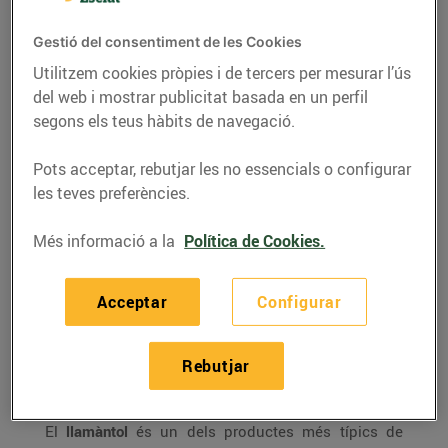
Gestió del consentiment de les Cookies
Utilitzem cookies pròpies i de tercers per mesurar l’ús
del web i mostrar publicitat basada en un perfil
segons els teus hàbits de navegació.
Pots acceptar, rebutjar les no essencials o configurar
les teves preferències.
Més informació a la
Política de Cookies.
RECEPTES
Acceptar
Configurar
Crema de llamàntol
Rebutjar
22/de desembre/2017
El
llamàntol
és un dels productes més típics de