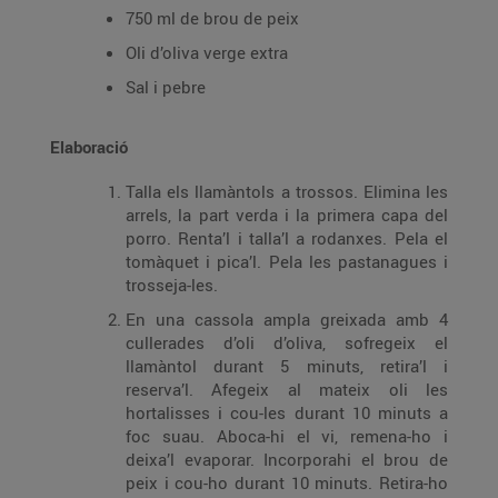
750 ml de brou de peix
Oli d’oliva verge extra
Sal i pebre
Elaboració
Talla els llamàntols a trossos. Elimina les
arrels, la part verda i la primera capa del
porro. Renta’l i talla’l a rodanxes. Pela el
tomàquet i pica’l. Pela les pastanagues i
trosseja-les.
En una cassola ampla greixada amb 4
cullerades d’oli d’oliva, sofregeix el
llamàntol durant 5 minuts, retira’l i
reserva’l. Afegeix al mateix oli les
hortalisses i cou-les durant 10 minuts a
foc suau. Aboca-hi el vi, remena-ho i
deixa’l evaporar. Incorporahi el brou de
peix i cou-ho durant 10 minuts. Retira-ho