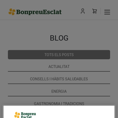
BLOG
TOTS ELS POSTS
ACTUALITAT
CONSELLS I HÀBITS SALUDABLES
ENERGIA
GASTRONOMIA I TRADICIONS
RECEPTES