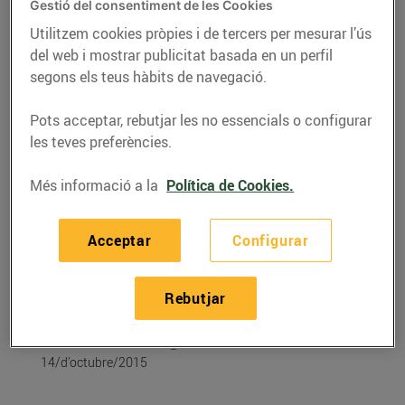
Gestió del consentiment de les Cookies
Utilitzem cookies pròpies i de tercers per mesurar l’ús
del web i mostrar publicitat basada en un perfil
segons els teus hàbits de navegació.
Pots acceptar, rebutjar les no essencials o configurar
les teves preferències.
Més informació a la
Política de Cookies.
Acceptar
Configurar
RECEPTES
Créme brulée de llet
Rebutjar
d’ovella ripollesa
14/d’octubre/2015