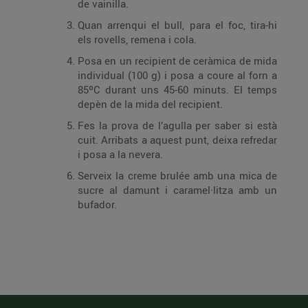
de vainilla.
Quan arrenqui el bull, para el foc, tira-hi
els rovells, remena i cola.
Posa en un recipient de ceràmica de mida
individual (100 g) i posa a coure al forn a
85ºC durant uns 45-60 minuts. El temps
depèn de la mida del recipient.
Fes la prova de l’agulla per saber si està
cuit. Arribats a aquest punt, deixa refredar
i posa a la nevera.
Serveix la creme brulée amb una mica de
sucre al damunt i caramel·litza amb un
bufador.