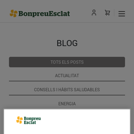
BLOG
TOTS ELS POSTS
ACTUALITAT
CONSELLS I HÀBITS SALUDABLES
ENERGIA
GASTRONOMIA I TRADICIONS
RECEPTES