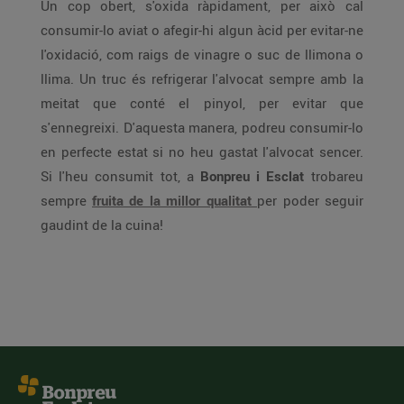
Un cop obert, s'oxida ràpidament, per això cal
consumir-lo aviat o afegir-hi algun àcid per evitar-ne
l'oxidació, com raigs de vinagre o suc de llimona o
llima. Un truc és refrigerar l'alvocat sempre amb la
meitat que conté el pinyol, per evitar que
s'ennegreixi. D'aquesta manera, podreu consumir-lo
en perfecte estat si no heu gastat l'alvocat sencer.
Si l'heu consumit tot, a
Bonpreu i Esclat
trobareu
sempre
fruita de la millor qualitat
per poder seguir
gaudint de la cuina!