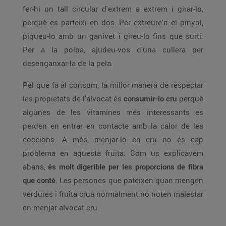
fer-hi un tall circular d'extrem a extrem i girar-lo,
perquè es parteixi en dos. Per extreure'n el pinyol,
piqueu-lo amb un ganivet i gireu-lo fins que surti.
Per a la polpa, ajudeu-vos d'una cullera per
desenganxar-la de la pela.
Pel que fa al consum, la millor manera de respectar
les propietats de l'alvocat és
consumir-lo cru
perquè
algunes de les vitamines més interessants es
perden en entrar en contacte amb la calor de les
coccions. A més, menjar-lo en cru no és cap
problema en aquesta fruita. Com us explicàvem
abans,
és molt digerible per les proporcions de fibra
que conté
. Les persones que pateixen quan mengen
verdures i fruita crua normalment no noten malestar
en menjar alvocat cru.