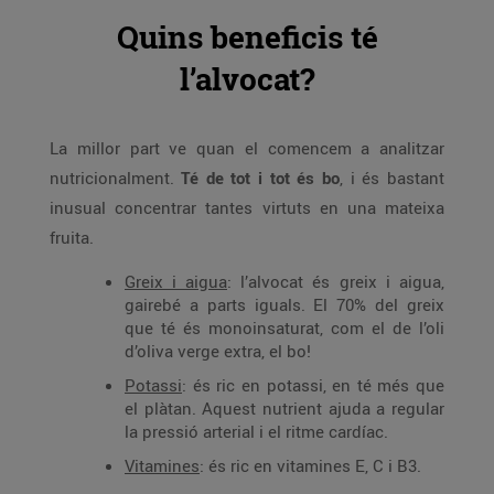
Quins beneficis té
l’alvocat?
La millor part ve quan el comencem a analitzar
nutricionalment.
Té de tot i tot és bo
, i és bastant
inusual concentrar tantes virtuts en una mateixa
fruita.
Greix i aigua
: l’alvocat és greix i aigua,
gairebé a parts iguals. El 70% del greix
que té és monoinsaturat, com el de l’oli
d’oliva verge extra, el bo!
Potassi
: és ric en potassi, en té més que
el plàtan. Aquest nutrient ajuda a regular
la pressió arterial i el ritme cardíac.
Vitamines
: és ric en vitamines E, C i B3.