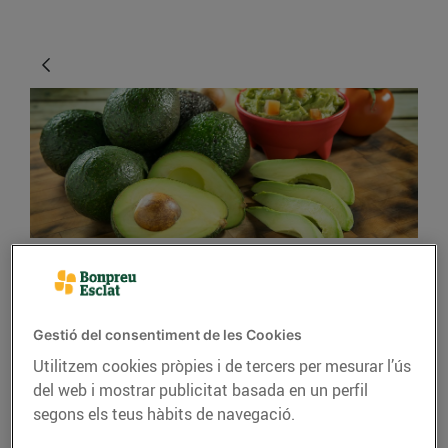
CONSELLS I HÀBITS SALUDABLES
Els beneficis de
Gestió del consentiment de les Cookies
l’alvocat
Utilitzem cookies pròpies i de tercers per mesurar l’ús
del web i mostrar publicitat basada en un perfil
18/de gener/2019
segons els teus hàbits de navegació.