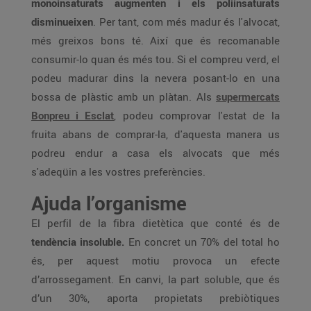
monoinsaturats augmenten i els poliinsaturats
disminueixen
. Per tant, com més madur és l'alvocat,
més greixos bons té. Així que és recomanable
consumir-lo quan és més tou. Si el compreu verd, el
podeu madurar dins la nevera posant-lo en una
bossa de plàstic amb un plàtan. Als
supermercats
Bonpreu i Esclat
, podeu comprovar l'estat de la
fruita abans de comprar-la, d'aquesta manera us
podreu endur a casa els alvocats que més
s'adeqüin a les vostres preferències.
Ajuda l’organisme
El perfil de la fibra dietètica que conté és de
tendència insoluble.
En concret un 70% del total ho
és, per aquest motiu provoca un efecte
d’arrossegament. En canvi, la part soluble, que és
d’un 30%, aporta propietats prebiòtiques