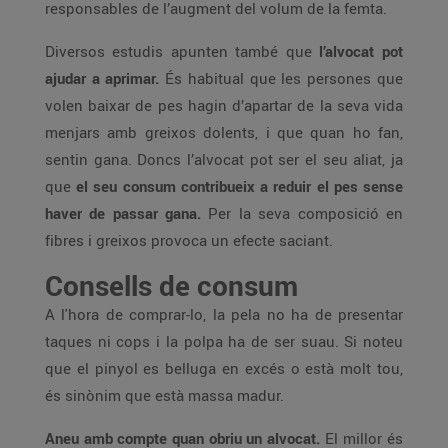
responsables de l’augment del volum de la femta.
Diversos estudis apunten també que
l’alvocat pot
ajudar a aprimar.
És habitual que les persones que
volen baixar de pes hagin d’apartar de la seva vida
menjars amb greixos dolents, i que quan ho fan,
sentin gana. Doncs l’alvocat pot ser el seu aliat, ja
que
el seu consum contribueix a reduir el pes sense
haver de passar gana.
Per la seva composició en
fibres i greixos provoca un efecte saciant.
Consells de consum
A l'hora de comprar-lo, la pela no ha de presentar
taques ni cops i la polpa ha de ser suau. Si noteu
que el pinyol es belluga en excés o està molt tou,
és sinònim que està massa madur.
Aneu amb compte quan obriu un alvocat.
El millor és