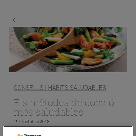
CONSELLS I HÀBITS SALUDABLES
Els mètodes de cocció
més saludables
19/d’octubre/2018