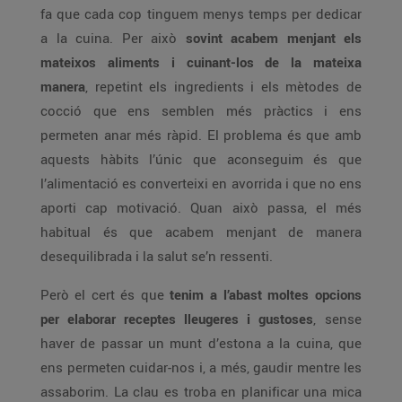
fa que cada cop tinguem menys temps per dedicar
a la cuina. Per això
sovint acabem menjant els
mateixos aliments i cuinant-los de la mateixa
manera
, repetint els ingredients i els mètodes de
cocció que ens semblen més pràctics i ens
permeten anar més ràpid. El problema és que amb
aquests hàbits l’únic que aconseguim és que
l’alimentació es converteixi en avorrida i que no ens
aporti cap motivació. Quan això passa, el més
habitual és que acabem menjant de manera
desequilibrada i la salut se’n ressenti.
Però el cert és que
tenim a l’abast moltes opcions
per elaborar receptes lleugeres i gustoses
, sense
haver de passar un munt d’estona a la cuina, que
ens permeten cuidar-nos i, a més, gaudir mentre les
assaborim. La clau es troba en planificar una mica