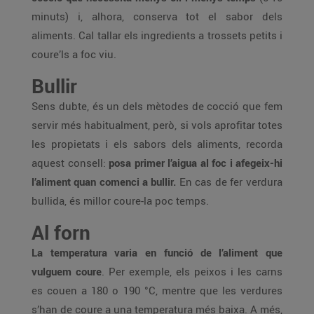
minuts) i, alhora, conserva tot el sabor dels
aliments. Cal tallar els ingredients a trossets petits i
coure’ls a foc viu.
Bullir
Sens dubte, és un dels mètodes de cocció que fem
servir més habitualment, però, si vols aprofitar totes
les propietats i els sabors dels aliments, recorda
aquest consell:
posa primer l’aigua al foc i afegeix-hi
l’aliment quan comenci a bullir.
En cas de fer verdura
bullida, és millor coure-la poc temps.
Al forn
La temperatura varia en funció de l’aliment que
vulguem coure
. Per exemple, els peixos i les carns
es couen a 180 o 190 °C, mentre que les verdures
s’han de coure a una temperatura més baixa. A més,