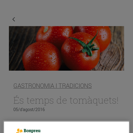
GASTRONOMIA I TRADICIONS
És temps de tomàquets!
05/d’agost/2016
A l’amanida, al pa amb tomàquet, sofregit, al forn o