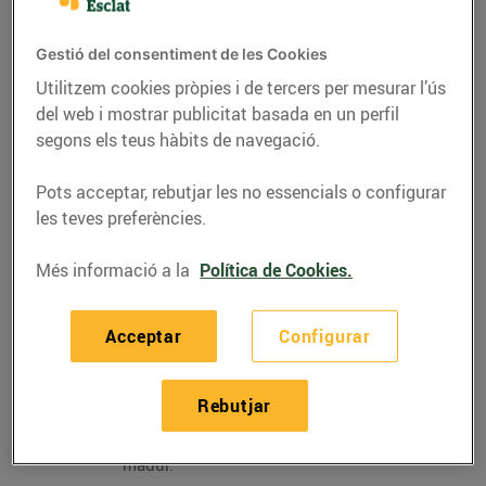
a la planxa… El
tomàquet
és un producte molt
present a la dieta mediterrània i hi ha varietats per a
Gestió del consentiment de les Cookies
tots els plats i els paladars. Una de les millors
Utilitzem cookies pròpies i de tercers per mesurar l’ús
èpoques per gaudir-lo és l’estiu: en amanides,
del web i mostrar publicitat basada en un perfil
gaspatxos, sopes fredes… I per a cada plat, una
segons els teus hàbits de navegació.
varietat. A continuació, t’expliquem quines són les
varietats que podràs trobar actualment a
Bonpreu i
Pots acceptar, rebutjar les no essencials o configurar
Esclat
, les coneixes totes?
les teves preferències.
TOMÀQUET VERD
Més informació a la
Política de Cookies.
Tomàquet rodó o
allargat amb
coloració verdosa
Acceptar
Configurar
externa i polpa
vermella amb llavors
a l’interior. Presenta
Rebutjar
un sabor més àcid
que el tomàquet
madur.