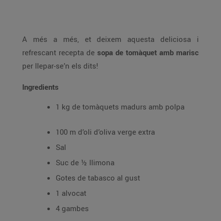
A més a més, et deixem aquesta deliciosa i
refrescant recepta de
sopa de tomàquet amb marisc
per llepar-se’n els dits!
Ingredients
1 kg de tomàquets madurs amb polpa
100 m d’oli d’oliva verge extra
Sal
Suc de ½ llimona
Gotes de tabasco al gust
1 alvocat
4 gambes