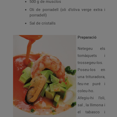
500 g de musclos
Oli de porradell (oli d’oliva verge extra i
porradell)
Sal de cristalls
Preparació
Netegeu els
tomàquets i
trossegeu-los.
Poseu-los en
una trituradora,
feu-ne puré i
coleu-ho.
Afegiu-hi l’oli,
sal , la llimona i
el tabasco i