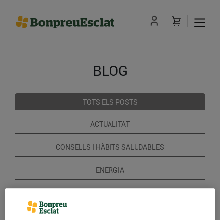
BLOG
TOTS ELS POSTS
ACTUALITAT
CONSELLS I HÀBITS SALUDABLES
ENERGIA
GASTRONOMIA I TRADICIONS
RECEPTES