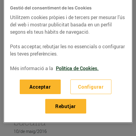
Gestió del consentiment de les Cookies
Utilitzem cookies pròpies i de tercers per mesurar l’ús
del web i mostrar publicitat basada en un perfil
segons els teus hàbits de navegació.
Pots acceptar, rebutjar les no essencials o configurar
les teves preferències.
Més informació a la
Política de Cookies.
Acceptar
Configurar
RECEPTES
Farcellets de carbassó
Rebutjar
amb brandada de
bacallà
10/de maig/2016