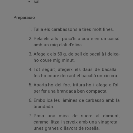
sal
Preparació
Talla els carabassons a tires molt fines.
Pela els alls i posa'ls a coure en un cassó
amb un raig d'oli d'oliva.
Afegeix els 50 g. de pell de bacallà i deixa-
ho coure mig minut.
Tot seguit, afegeix els daus de bacallà i
fes-ho coure deixant el bacallà un xic cru.
Aparta-ho del foc, tritura-ho i afegeix l'oli
per fer una brandada ben compacta.
Embolica les làmines de carbassó amb la
brandada.
Posa una mica de sucre al damunt,
caramel·litza i serveix amb una vinagreta i
unes granes o llavors de rosella.