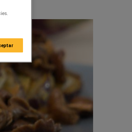
ies.
ceptar