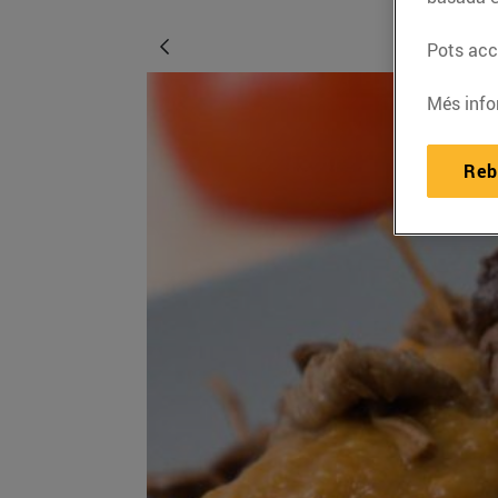
Pots acce
Més info
Reb