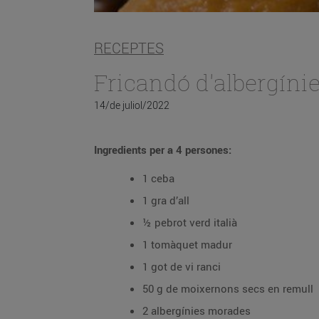
RECEPTES
Fricandó d'albergíni
14/de juliol/2022
Ingredients per a 4 persones:
1 ceba
1 gra d’all
½ pebrot verd italià
1 tomàquet madur
1 got de vi ranci
50 g de moixernons secs en remull
2 albergínies morades