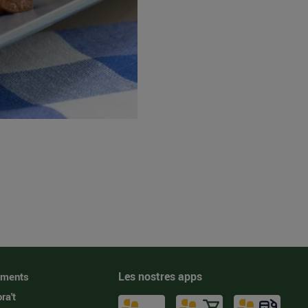
Les nostres apps
iments
ra't