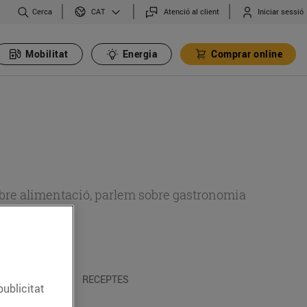
Cerca
Atenció al client
Iniciar sessió
CAT
Mobilitat
Energia
Comprar online
 sobre alimentació, parlem sobre gastronomia
 I TRADICIONS
RECEPTES
publicitat