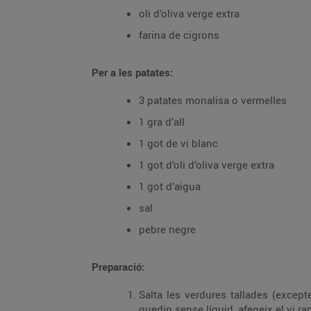
oli d’oliva verge extra
farina de cigrons
Per a les patates:
3 patates monalisa o vermelles
1 gra d’all
1 got de vi blanc
1 got d’oli d’oliva verge extra
1 got d’aigua
sal
pebre negre
Preparació:
Salta les verdures tallades (excepte
quedin sense líquid, afegeix el vi ran