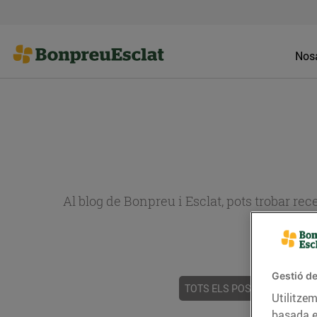
Nosa
Al blog de Bonpreu i Esclat, pots trobar re
Gestió de
TOTS ELS POSTS
ACTUALI
Utilitzem
basada e