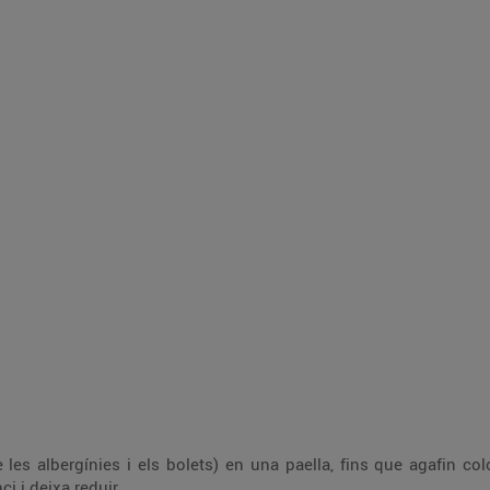
 les albergínies i els bolets) en una paella, fins que agafin col
ci i deixa reduir.