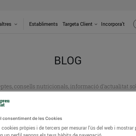
ltres
Establiments
Targeta Client
Incorpora't
BLOG
ceptes, consells nutricionals, informació d’actualitat
del nostre territori i molts altres temes.
l consentiment de les Cookies
TAT
CONSELLS I HÀBITS SALUDABLES
ENERGIA
GASTRONOMIA
 cookies pròpies i de tercers per mesurar l’ús del web i mostrar 
n un perfil segons els teus hàbits de navegació.