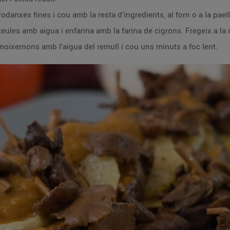
a rodanxes fines i cou amb la resta d’ingredients, al forn o a la pael
nteules amb aigua i enfarina amb la farina de cigrons. Fregeix a la
s moixernons amb l’aigua del remull i cou uns minuts a foc lent.