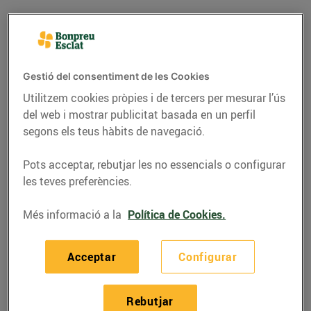
Fruita de pinyol:
hidratant i plena de
Gestió del consentiment de les Cookies
sabor
Utilitzem cookies pròpies i de tercers per mesurar l’ús
del web i mostrar publicitat basada en un perfil
segons els teus hàbits de navegació.
Els préssecs, els paraguaians, les nectarines, les
platerines… són alguns dels representants més
Pots acceptar, rebutjar les no essencials o configurar
les teves preferències.
destacats de la gran família de les fruites de pinyol.
Es tracta de fruites que
presenten una única llavor,
Més informació a la
Política de Cookies.
envoltada d’una estructura protectora
. A més de tenir
un gust deliciós, ens aporten un munt de propietats
beneficioses per a la salut.
Acceptar
Configurar
A les fruiteries de Bonpreu i Esclat i al nostre
Rebutjar
supermercat Esclat Online
hi
trobaràs fruita de pinyol