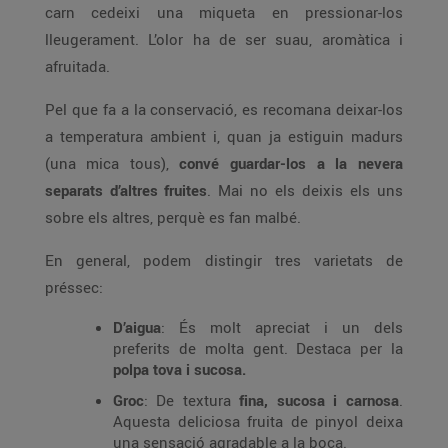
carn cedeixi una miqueta en pressionar-los
lleugerament. L’olor ha de ser suau, aromàtica i
afruitada.
Pel que fa a la conservació, es recomana deixar-los
a temperatura ambient i, quan ja estiguin madurs
(una mica tous),
convé guardar-los a la nevera
separats d’altres fruites
. Mai no els deixis els uns
sobre els altres, perquè es fan malbé.
En general, podem distingir tres varietats de
préssec:
D’aigua
: És molt apreciat i un dels
preferits de molta gent. Destaca per la
polpa tova i sucosa.
Groc
: De textura
fina, sucosa i carnosa
.
Aquesta deliciosa fruita de pinyol deixa
una sensació agradable a la boca.