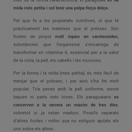
mida més petita i sol tenir una polpa força dolça.
Pel que fa a les propietats nutritives, sí que té
pràcticament les mateixes que el préssec. Són
fruites de pinyol
molt riques en carotenoides,
substàncies que l’organisme s’encarrega de
transformar en vitamina A, essencial per a la salut
de la vista, la pell, els cabells i les mucoses.
Per la forma i la mida (més petita), és més fàcil de
menjar que el préssec, i per això s’ha fet molt
popular. Tria peces amb la pell uniforme, sense
taques ni parts més toves. Els paraguaians
es
conserven a la nevera un màxim de tres dies
,
sobretot si ja estan madurs. Posa’ls separats
d’altres fruites i millor que no estiguin apilats els
uns sobre els altres.