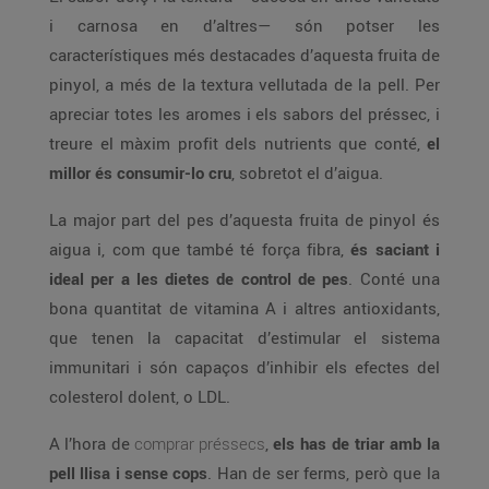
i carnosa en d’altres— són potser les
característiques més destacades d’aquesta fruita de
pinyol, a més de la textura vellutada de la pell. Per
apreciar totes les aromes i els sabors del préssec, i
treure el màxim profit dels nutrients que conté,
el
millor és consumir-lo cru
, sobretot el d’aigua.
La major part del pes d’aquesta fruita de pinyol és
aigua i, com que també té força fibra,
és saciant i
ideal per a les dietes de control de pes
. Conté una
bona quantitat de vitamina A i altres antioxidants,
que tenen la capacitat d’estimular el sistema
immunitari i són capaços d’inhibir els efectes del
colesterol dolent, o LDL.
A l’hora de
comprar préssecs
,
els has de triar amb la
pell llisa i sense cops
. Han de ser ferms, però que la