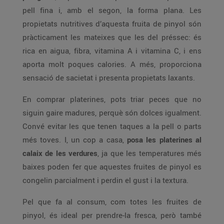
pell fina i, amb el segon, la forma plana. Les
propietats nutritives d’aquesta fruita de pinyol són
pràcticament les mateixes que les del préssec: és
rica en aigua, fibra, vitamina A i vitamina C, i ens
aporta molt poques calories. A més, proporciona
sensació de sacietat i presenta propietats laxants.
En comprar platerines, pots triar peces que no
siguin gaire madures, perquè són dolces igualment.
Convé evitar les que tenen taques a la pell o parts
més toves. I, un cop a casa,
posa les platerines al
calaix de les verdures
, ja que les temperatures més
baixes poden fer que aquestes fruites de pinyol es
congelin parcialment i perdin el gust i la textura.
Pel que fa al consum, com totes les fruites de
pinyol, és ideal per prendre-la fresca, però també