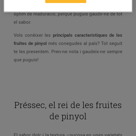
de proximitat
, collida a prop de casa i en el punt
òptim de maduració, perquè puguis gaudir-ne de tot
el sabor.
Vols conèixer les
principals característiques de les
fruites de pinyol
més conegudes al país? Tot seguit
te les presentem. Pren-ne nota i gaudeix-ne sempre
que puguis!
Préssec, el rei de les fruites
de pinyol
El sabor dolç i la textura —sucosa en unes varietats