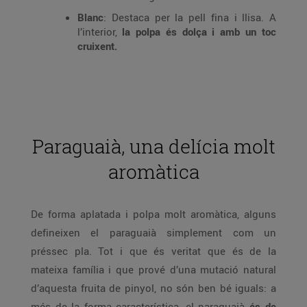
Blanc
: Destaca per la pell fina i llisa. A
l’interior,
la polpa és dolça i amb un toc
cruixent.
Paraguaià, una delícia molt
aromàtica
De forma aplatada i polpa molt aromàtica, alguns
defineixen el paraguaià simplement com un
préssec pla. Tot i que és veritat que és de la
mateixa família i que prové d’una mutació natural
d’aquesta fruita de pinyol, no són ben bé iguals: a
més de la forma característica, el paraguaià
és de