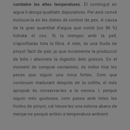
combatre les altes temperatures
. El contingut en
aigua li atorga qualitats depuratives. Per això convé
incloure-la en les dietes de control de pes. A causa
de la gran quantitat d’aigua que conté (un 86 %)
hidrata el cos. Si la menges amb la pell,
n’aprofitaràs tota la fibra. A més, és una fruita de
pinyol fàcil de pair, ja que incrementa la producció
de bilis i afavoreix la digestió dels greixos. En el
moment de comprar nectarines, és millor triar les
peces que siguin una mica fortes. Com que
continuen madurant després de la collita, el més
apropiat és conservar-les a la nevera. I, perquè
siguin més gustoses, com passa amb totes les
fruites de pinyol, cal treure-les una estona abans de
menjar-ne perquè arribin a temperatura ambient.