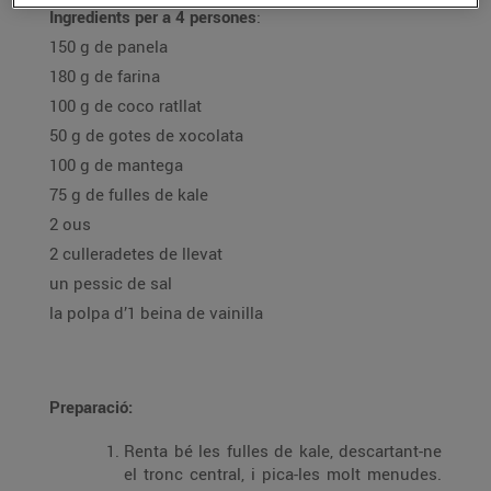
Ingredients per a 4 persones
:
150 g de panela
180 g de farina
100 g de coco ratllat
50 g de gotes de xocolata
100 g de mantega
75 g de fulles de kale
2 ous
2 culleradetes de llevat
un pessic de sal
la polpa d’1 beina de vainilla
Preparació:
Renta bé les fulles de kale, descartant-ne
el tronc central, i pica-les molt menudes.