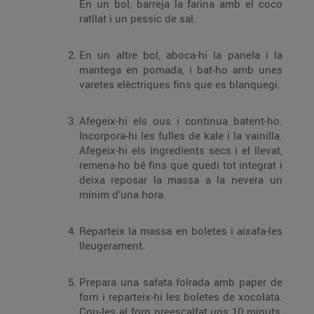
En un bol, barreja la farina amb el coco
ratllat i un pessic de sal.
En un altre bol, aboca-hi la panela i la
mantega en pomada, i bat-ho amb unes
varetes elèctriques fins que es blanquegi.
Afegeix-hi els ous i continua batent-ho.
Incorpora-hi les fulles de kale i la vainilla.
Afegeix-hi els ingredients secs i el llevat,
remena-ho bé fins que quedi tot integrat i
deixa reposar la massa a la nevera un
mínim d’una hora.
Reparteix la massa en boletes i aixafa-les
lleugerament.
Prepara una safata folrada amb paper de
forn i reparteix-hi les boletes de xocolata.
Cou-les al forn preescalfat uns 10 minuts,