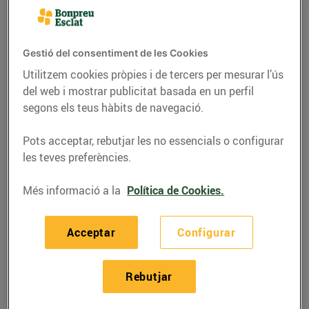
Gestió del consentiment de les Cookies
Utilitzem cookies pròpies i de tercers per mesurar l’ús
del web i mostrar publicitat basada en un perfil
segons els teus hàbits de navegació.
Pots acceptar, rebutjar les no essencials o configurar
les teves preferències.
Més informació a la
Política de Cookies.
RECEPTES
Galetes de col kale i
Acceptar
Configurar
coco
Rebutjar
24/de febrer/2021