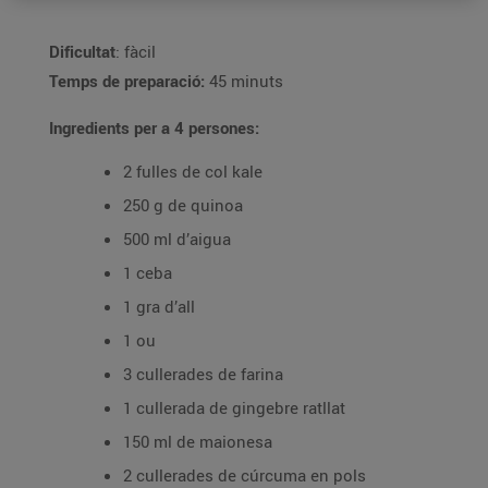
Dificultat
: fàcil
Temps de preparació:
45 minuts
Ingredients per a 4 persones:
2 fulles de col kale
250 g de quinoa
500 ml d’aigua
1 ceba
1 gra d’all
1 ou
3 cullerades de farina
1 cullerada de gingebre ratllat
150 ml de maionesa
2 cullerades de cúrcuma en pols