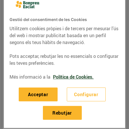
Gestió del consentiment de les Cookies
Utilitzem cookies pròpies i de tercers per mesurar l’ús
del web i mostrar publicitat basada en un perfil
segons els teus hàbits de navegació.
Pots acceptar, rebutjar les no essencials o configurar
les teves preferències.
Més informació a la
Política de Cookies.
RECEPTES
Hamburguesa de
Acceptar
Configurar
quinoa amb alvocat,
‘kale’ i carbassa
Rebutjar
19/d’abril/2017