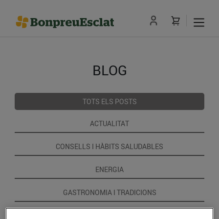
BLOG
TOTS ELS POSTS
ACTUALITAT
CONSELLS I HÀBITS SALUDABLES
ENERGIA
GASTRONOMIA I TRADICIONS
RECEPTES