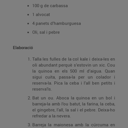
100 g de carbassa
1 alvocat
4 panets d’hamburguesa
Oli, sal i pebre
Elaboració
Talla les fulles de la col kale i deixa-les en
oli abundant perquè s’estovin un xic. Cou
la quinoa en els 500 ml d’aigua. Quan
sigui cuita, passa-la per un colador i
reserva-la. Pica la ceba i l’all ben petits i
reserva’ls.
Bat un ou. Aboca la quinoa en un bol i
barreja-la amb l’ou batut, la farina, la ceba,
el gingebre, l’all, la sal i el pebre. Deixa-ho
refredar a la nevera.
Barreja la maionesa amb la cúrcuma en