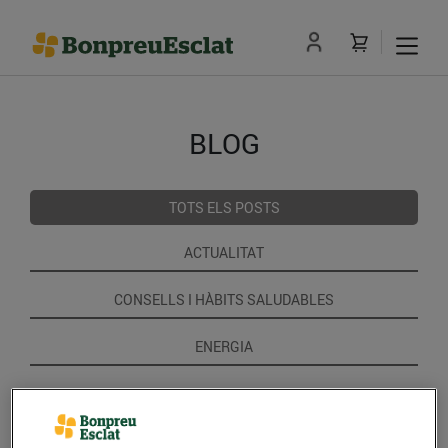
BLOG
TOTS ELS POSTS
ACTUALITAT
CONSELLS I HÀBITS SALUDABLES
ENERGIA
GASTRONOMIA I TRADICIONS
RECEPTES