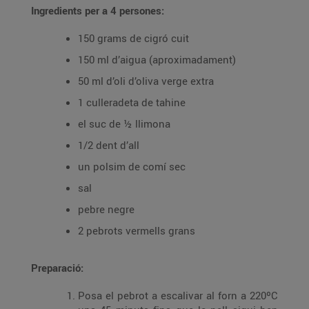
Ingredients per a 4 persones:
150 grams de cigró cuit
150 ml d’aigua (aproximadament)
50 ml d’oli d’oliva verge extra
1 culleradeta de tahine
el suc de ½ llimona
1/2 dent d’all
un polsim de comí sec
sal
pebre negre
2 pebrots vermells grans
Preparació:
Posa el pebrot a escalivar al forn a 220ºC