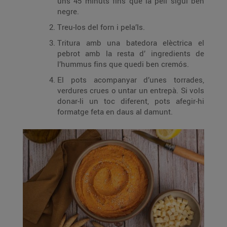
uns 45 minuts fins que la pell sigui ben
negre.
Treu-los del forn i pela’ls.
Tritura amb una batedora elèctrica el
pebrot amb la resta d’ ingredients de
l’hummus fins que quedi ben cremós.
El pots acompanyar d’unes torrades,
verdures crues o untar un entrepà. Si vols
donar-li un toc diferent, pots afegir-hi
formatge feta en daus al damunt.