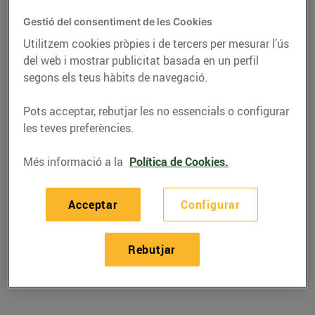
Gestió del consentiment de les Cookies
Utilitzem cookies pròpies i de tercers per mesurar l’ús
del web i mostrar publicitat basada en un perfil
segons els teus hàbits de navegació.
Pots acceptar, rebutjar les no essencials o configurar
les teves preferències.
Més informació a la
Política de Cookies.
RECEPTES
Acceptar
Configurar
Hummus de pebrot
Rebutjar
escalivat
14/de juliol/2022