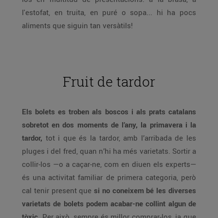
l'estofat, en truita, en puré o sopa... hi ha pocs
aliments que siguin tan versàtils!
Fruit de tardor
Els bolets es troben als boscos i als prats catalans
sobretot en dos moments de l’any, la primavera i la
tardor,
tot i que és la tardor, amb l’arribada de les
pluges i del fred, quan n’hi ha més varietats. Sortir a
collir-los —o a caçar-ne, com en diuen els experts—
és una activitat familiar de primera categoria, però
cal tenir present que
si no coneixem bé les diverses
varietats de bolets podem acabar-ne collint algun de
tòxic
. Per això, sempre és millor comprar-los, ja que