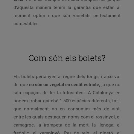
d’aquesta manera tenim la garantia que estan al
moment òptim i que són varietats perfectament
comestibles.
Com són els bolets?
Els bolets pertanyen al regne dels fongs, i això vol
dir que
no són un vegetal en sentit estricte,
ja que no
són capaços de fer la fotosíntesi. A Catalunya en
podem trobar gairebé 1.500 espècies diferents, tot i
que normalment no en consumim més de vint,
entre les quals destaquen noms com el rossinyol, el
camagroc, la trompeta de la mort, la llenega, el
fredolic, el xampinyó, l’ou de reig, el pinetó, el