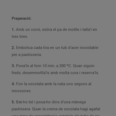
Preparació:
1.
Amb un corró, estira el pa de motlle i talla'l en
tres tires.
2.
Embolica cada tira en un tub d’acer inoxidable
per a pastisseria.
3.
Posa'ls al forn 10 min, a 200 ºC. Quan siguin
freds, desemmotlla'ls amb molta cura i reserva'ls.
4.
Fon la xocolata amb la nata uns segons al
microones.
5.
Bat-ho bé i posa-ho dins d’una mànega
pastissera. Quan la crema de xocolata hagi agafat
una mica de consistència, omple’n els tubs de pa