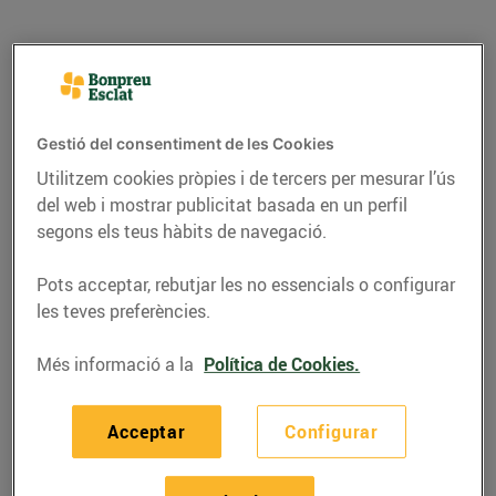
Gestió del consentiment de les Cookies
Utilitzem cookies pròpies i de tercers per mesurar l’ús
del web i mostrar publicitat basada en un perfil
segons els teus hàbits de navegació.
Pots acceptar, rebutjar les no essencials o configurar
les teves preferències.
RECEPTES
Pa amb xocolata, oli i
Més informació a la
Política de Cookies.
sal
Acceptar
Configurar
05/de maig/2020