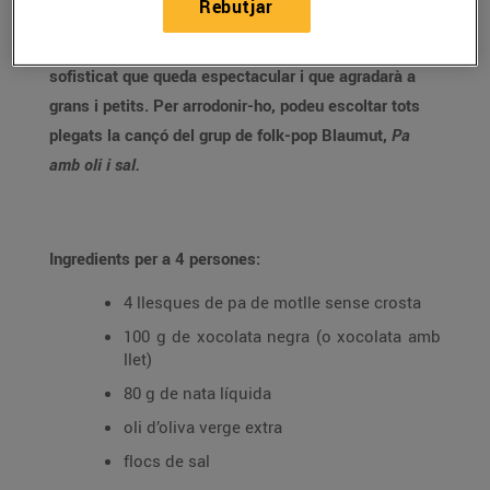
Rebutjar
El pa amb xocolata és un berenar típic de tota la vida.
Amb aquesta recepta, el pots preparar amb un toc
sofisticat que queda espectacular i que agradarà a
grans i petits. Per arrodonir-ho, podeu escoltar tots
plegats la cançó del grup de folk-pop Blaumut,
Pa
amb oli i sal.
Ingredients per a 4 persones:
4 llesques de pa de motlle sense crosta
100 g de xocolata negra (o xocolata amb
llet)
80 g de nata líquida
oli d’oliva verge extra
flocs de sal