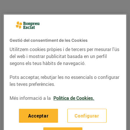
Gestió del consentiment de les Cookies
Utilitzem cookies pròpies i de tercers per mesurar l’ús
del web i mostrar publicitat basada en un perfil
segons els teus hàbits de navegació.
Pots acceptar, rebutjar les no essencials o configurar
RECEPTES
les teves preferències.
Pastís de llimona i
Més informació a la
Política de Cookies.
merenga
Acceptar
Configurar
08/de juliol/2022