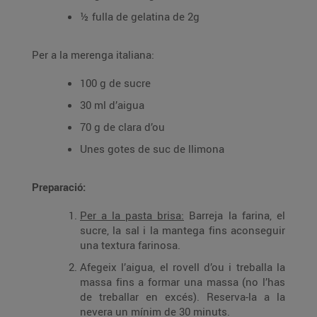
½ fulla de gelatina de 2g
Per a la merenga italiana:
100 g de sucre
30 ml d’aigua
70 g de clara d’ou
Unes gotes de suc de llimona
Preparació:
Per a la pasta brisa:
Barreja la farina, el
sucre, la sal i la mantega fins aconseguir
una textura farinosa.
Afegeix l’aigua, el rovell d’ou i treballa la
massa fins a formar una massa (no l’has
de treballar en excés). Reserva-la a la
nevera un mínim de 30 minuts.