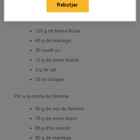
Rebutjar
Ingredients per a 4 persones:
Per a la base de pasta brisa:
120 g de farina fluixa
60 g de mantega
30 rovell ou
15 g de sucre llustre
3 g de sal
25 ml d’aigua
Per a la crema de llimona:
60 g de suc de llimona
70 g de sucre blanc
85 g d’ou sencer
90 g de mantega