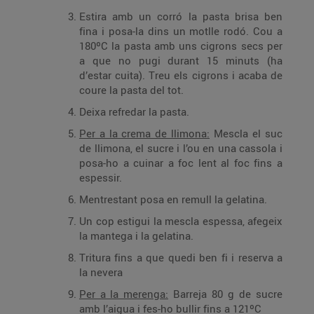
Estira amb un corró la pasta brisa ben
fina i posa-la dins un motlle rodó. Cou a
180ºC la pasta amb uns cigrons secs per
a que no pugi durant 15 minuts (ha
d’estar cuita). Treu els cigrons i acaba de
coure la pasta del tot.
Deixa refredar la pasta.
Per a la crema de llimona:
Mescla el suc
de llimona, el sucre i l’ou en una cassola i
posa-ho a cuinar a foc lent al foc fins a
espessir.
Mentrestant posa en remull la gelatina.
Un cop estigui la mescla espessa, afegeix
la mantega i la gelatina.
Tritura fins a que quedi ben fi i reserva a
la nevera
Per a la merenga:
Barreja 80 g de sucre
amb l’aigua i fes-ho bullir fins a 121ºC