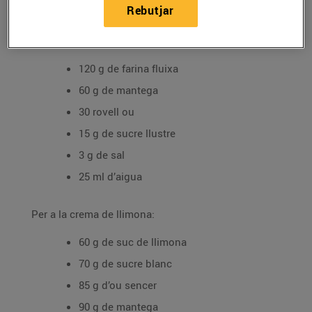
Rebutjar
Ingredients per a 4 persones:
Per a la base de pasta brisa:
120 g de farina fluixa
60 g de mantega
30 rovell ou
15 g de sucre llustre
3 g de sal
25 ml d’aigua
Per a la crema de llimona:
60 g de suc de llimona
70 g de sucre blanc
85 g d’ou sencer
90 g de mantega