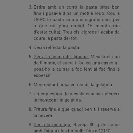
Estira amb un corró la pasta brisa ben
fina i posa-la dins un motlle rodó. Cou a
180ºC la pasta amb uns cigrons secs per
a que no pugi durant 15 minuts (ha
d’estar cuita). Treu els cigrons i acaba de
coure la pasta del tot.
Deixa refredar la pasta.
Per a la crema de llimona:
Mescla el suc
de llimona, el sucre i l’ou en una cassola i
posa-ho a cuinar a foc lent al foc fins a
espessir.
Mentrestant posa en remull la gelatina.
Un cop estigui la mescla espessa, afegeix
la mantega i la gelatina.
Tritura fins a que quedi ben fi i reserva a
la nevera
Per a la merenga:
Barreja 80 g de sucre
amb l’aigua i fes-ho bullir fins a 121ºC