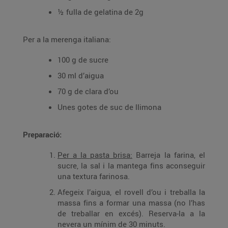
½ fulla de gelatina de 2g
Per a la merenga italiana:
100 g de sucre
30 ml d’aigua
70 g de clara d’ou
Unes gotes de suc de llimona
Preparació:
Per a la pasta brisa:
Barreja la farina, el
sucre, la sal i la mantega fins aconseguir
una textura farinosa.
Afegeix l’aigua, el rovell d’ou i treballa la
massa fins a formar una massa (no l’has
de treballar en excés). Reserva-la a la
nevera un mínim de 30 minuts.