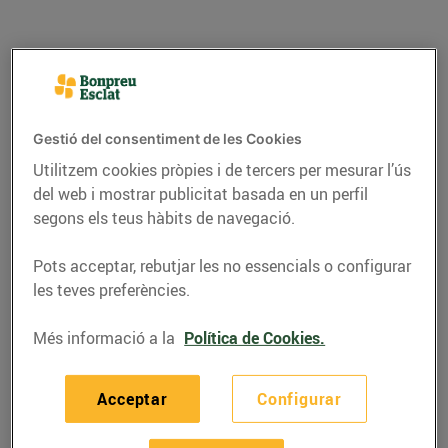
Gestió del consentiment de les Cookies
Utilitzem cookies pròpies i de tercers per mesurar l’ús
del web i mostrar publicitat basada en un perfil
segons els teus hàbits de navegació.
Pots acceptar, rebutjar les no essencials o configurar
RECEPTES
les teves preferències.
Pastís de llimona i
Més informació a la
Política de Cookies.
merenga
Acceptar
Configurar
08/de juliol/2022