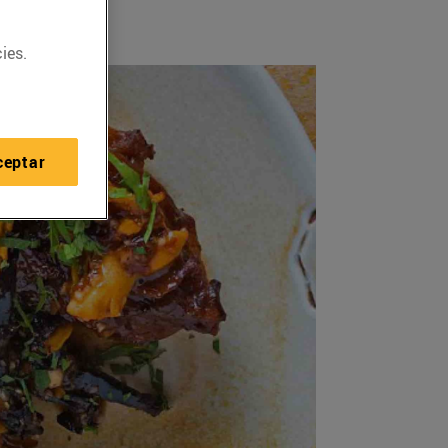
ies.
ceptar