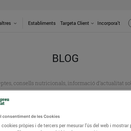
ltres
Establiments
Targeta Client
Incorpora't
BLOG
ceptes, consells nutricionals, informació d’actualitat
del nostre territori i molts altres temes.
l consentiment de les Cookies
TAT
CONSELLS I HÀBITS SALUDABLES
ENERGIA
GASTRONOMIA
 cookies pròpies i de tercers per mesurar l’ús del web i mostrar 