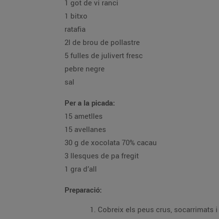
1 got de vi ranci
1 bitxo
ratafia
2l de brou de pollastre
5 fulles de julivert fresc
pebre negre
sal
Per a la picada:
15 ametlles
15 avellanes
30 g de xocolata 70% cacau
3 llesques de pa fregit
1 gra d’all
Preparació:
Cobreix els peus crus, socarrimats i