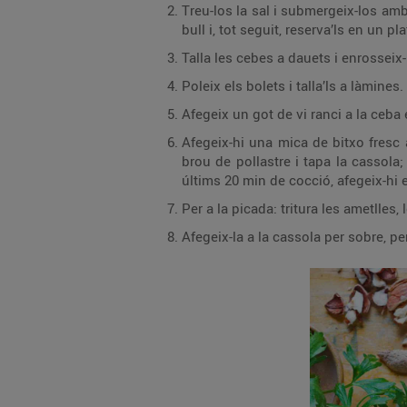
Treu-los la sal i submergeix-los amb 
bull i, tot seguit, reserva’ls en un pl
Talla les cebes a dauets i enrosseix-
Poleix els bolets i talla’ls a làmines.
Afegeix un got de vi ranci a la ceba e
Afegeix-hi una mica de bitxo fresc 
brou de pollastre i tapa la cassola;
últims 20 min de cocció, afegeix-hi e
Per a la picada: tritura les ametlles, 
Afegeix-la a la cassola per sobre, pe