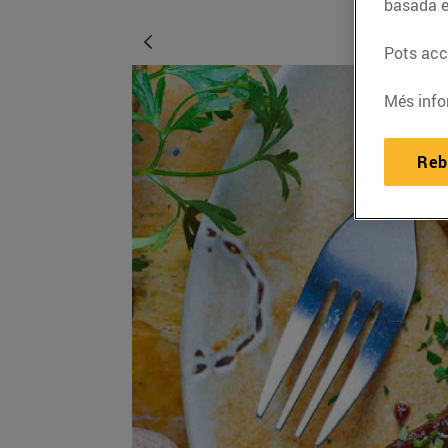
basada e
Pots acce
Més info
Reb