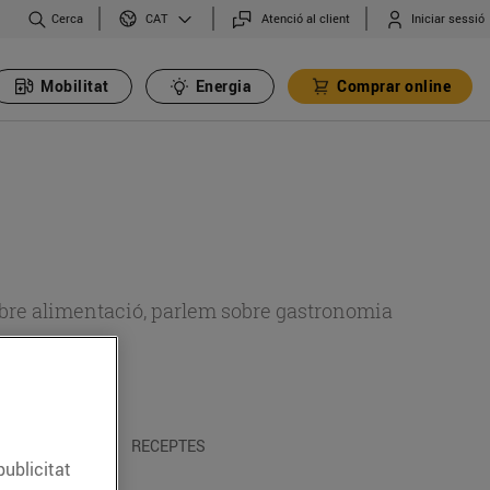
Cerca
Atenció al client
Iniciar sessió
CAT
Mobilitat
Energia
Comprar online
 sobre alimentació, parlem sobre gastronomia
 I TRADICIONS
RECEPTES
publicitat