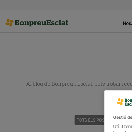
Nosa
Al blog de Bonpreu i Esclat, pots trobar re
Gestió de
TOTS ELS POSTS
ACTUALI
Utilitzem