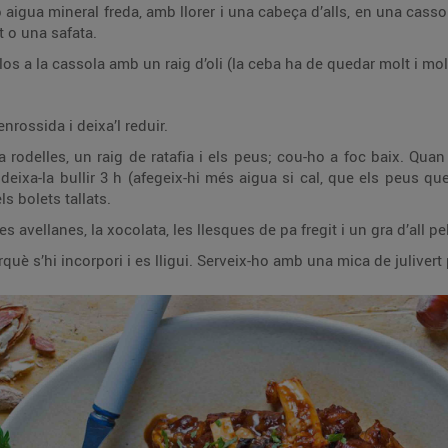
aigua mineral freda, amb llorer i una cabeça d’alls, en una cassol
at o una safata.
los a la cassola amb un raig d’oli (la ceba ha de quedar molt i mol
nrossida i deixa’l reduir.
a rodelles, un raig de ratafia i els peus; cou-ho a foc baix. Qu
 deixa-la bullir 3 h (afegeix-hi més aigua si cal, que els peus q
ls bolets tallats.
les avellanes, la xocolata, les llesques de pa fregit i un gra d’all pe
rquè s’hi incorpori i es lligui. Serveix-ho amb una mica de julivert 