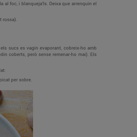
a al foc, i blanqueja’ls. Deixa que arrenquin el
t rossa).
an els sucs es vagin evaporant, cobreix-ho amb
uedin coberts, però sense remenar-ho mai). Els
lat.
picat per sobre.