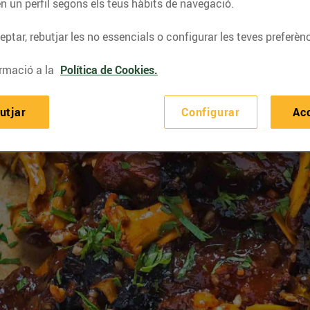
n un perfil segons els teus hàbits de navegació.
ptar, rebutjar les no essencials o configurar les teves preferènc
rmació a la
Política de Cookies.
utjar
Configurar
Ac