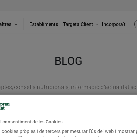
ltres
Establiments
Targeta Client
Incorpora't
BLOG
ceptes, consells nutricionals, informació d’actualitat
del nostre territori i molts altres temes.
l consentiment de les Cookies
TAT
CONSELLS I HÀBITS SALUDABLES
ENERGIA
GASTRONOMIA
 cookies pròpies i de tercers per mesurar l’ús del web i mostrar 