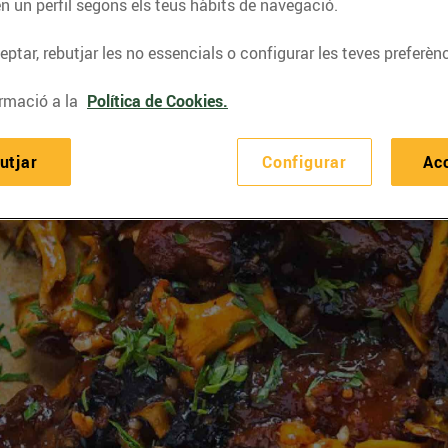
n un perfil segons els teus hàbits de navegació.
ptar, rebutjar les no essencials o configurar les teves preferènc
rmació a la
Política de Cookies.
utjar
Configurar
Ac