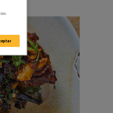
ies.
ceptar