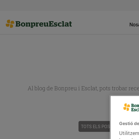
Nosa
Al blog de Bonpreu i Esclat, pots trobar re
Gestió de
TOTS ELS POSTS
ACTUALI
Utilitzem