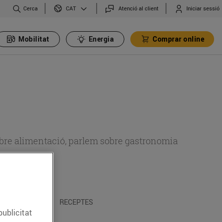
Cerca
Atenció al client
Iniciar sessió
CAT
Mobilitat
Energia
Comprar online
 sobre alimentació, parlem sobre gastronomia
 I TRADICIONS
RECEPTES
publicitat