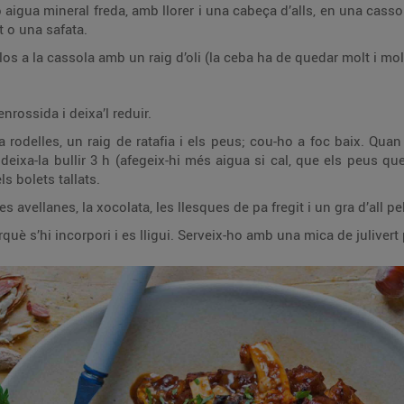
aigua mineral freda, amb llorer i una cabeça d’alls, en una cassol
at o una safata.
los a la cassola amb un raig d’oli (la ceba ha de quedar molt i mol
nrossida i deixa’l reduir.
a rodelles, un raig de ratafia i els peus; cou-ho a foc baix. Qu
 deixa-la bullir 3 h (afegeix-hi més aigua si cal, que els peus q
ls bolets tallats.
les avellanes, la xocolata, les llesques de pa fregit i un gra d’all pe
rquè s’hi incorpori i es lligui. Serveix-ho amb una mica de julivert 