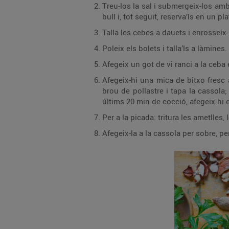
Treu-los la sal i submergeix-los amb 
bull i, tot seguit, reserva’ls en un pl
Talla les cebes a dauets i enrosseix-
Poleix els bolets i talla’ls a làmines.
Afegeix un got de vi ranci a la ceba e
Afegeix-hi una mica de bitxo fresc 
brou de pollastre i tapa la cassola;
últims 20 min de cocció, afegeix-hi e
Per a la picada: tritura les ametlles, 
Afegeix-la a la cassola per sobre, pe