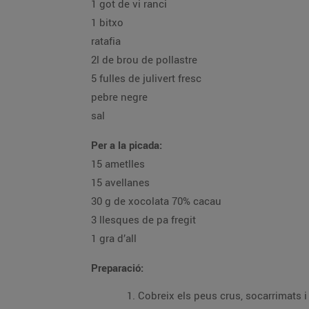
1 got de vi ranci
1 bitxo
ratafia
2l de brou de pollastre
5 fulles de julivert fresc
pebre negre
sal
Per a la picada:
15 ametlles
15 avellanes
30 g de xocolata 70% cacau
3 llesques de pa fregit
1 gra d’all
Preparació:
Cobreix els peus crus, socarrimats i