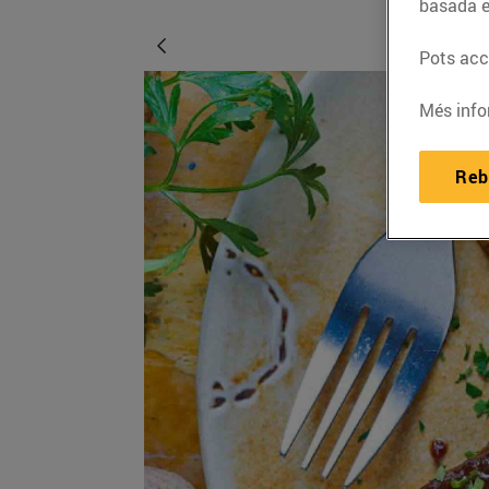
basada e
Pots acce
Més info
Reb