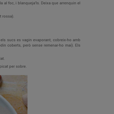
a al foc, i blanqueja’ls. Deixa que arrenquin el
t rossa).
an els sucs es vagin evaporant, cobreix-ho amb
uedin coberts, però sense remenar-ho mai). Els
lat.
picat per sobre.