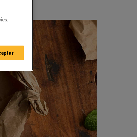
ies.
ceptar