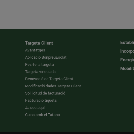
Establ
Targeta Client
Avantatges
Incorpo
Aplicació BonpreuEsclat
Energi
Fes-te la targeta
Mobilit
Targeta vinculada
Renovació de Targeta Client
Modificació dades Targeta Client
Sol·licitud de facturació
Facturació tiquets
Ja soc aquí
Cuina amb el Tatano