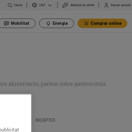
Cerca
Atenció al client
Iniciar sessió
CAT
Mobilitat
Energia
Comprar online
 sobre alimentació, parlem sobre gastronomia
 I TRADICIONS
RECEPTES
publicitat