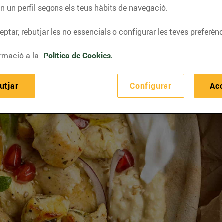
n un perfil segons els teus hàbits de navegació.
ptar, rebutjar les no essencials o configurar les teves preferènc
rmació a la
Política de Cookies.
utjar
Configurar
Ac