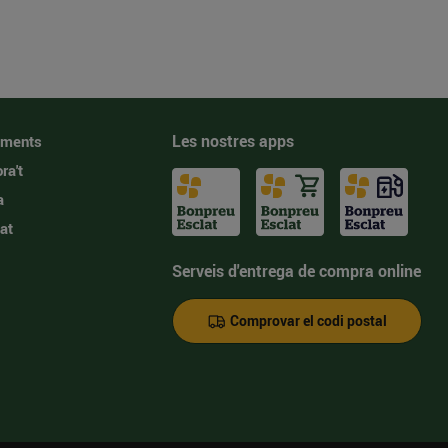
Les nostres apps
iments
ra't
a
at
Serveis d'entrega de compra online
Comprovar el codi postal