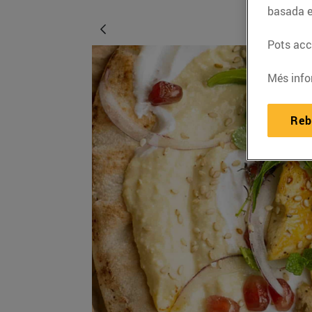
basada e
Pots acce
Més info
Reb