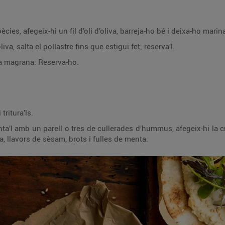
ies, afegeix-hi un fil d’oli d’oliva, barreja-ho bé i deixa-ho marin
va, salta el pollastre fins que estigui fet; reserva’l.
 la magrana. Reserva-ho.
tritura’ls.
nta’l amb un parell o tres de cullerades d’hummus, afegeix-hi la 
, llavors de sèsam, brots i fulles de menta.