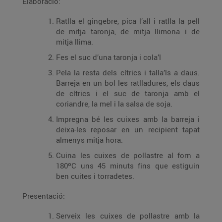
Elaboració:
Ratlla el gingebre, pica l’all i ratlla la pell
de mitja taronja, de mitja llimona i de
mitja llima.
Fes el suc d’una taronja i cola’l
Pela la resta dels cítrics i talla’ls a daus.
Barreja en un bol les ratlladures, els daus
de cítrics i el suc de taronja amb el
coriandre, la mel i la salsa de soja.
Impregna bé les cuixes amb la barreja i
deixa-les reposar en un recipient tapat
almenys mitja hora.
Cuina les cuixes de pollastre al forn a
180ºC uns 45 minuts fins que estiguin
ben cuites i torradetes.
Presentació:
Serveix les cuixes de pollastre amb la