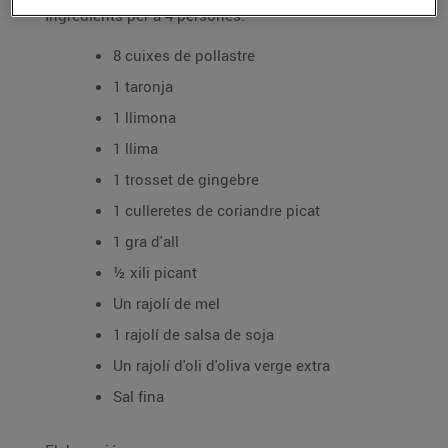
Ingredients per a 4 persones:
8 cuixes de pollastre
1 taronja
1 llimona
1 llima
1 trosset de gingebre
1 culleretes de coriandre picat
1 gra d'all
½ xili picant
Un rajolí de mel
1 rajolí de salsa de soja
Un rajolí d'oli d'oliva verge extra
Sal fina