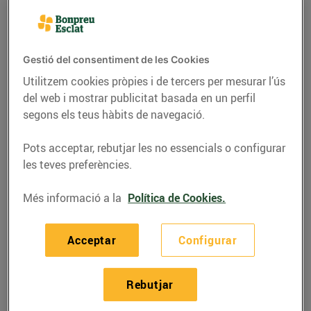
Gestió del consentiment de les Cookies
Utilitzem cookies pròpies i de tercers per mesurar l’ús
del web i mostrar publicitat basada en un perfil
segons els teus hàbits de navegació.
Pots acceptar, rebutjar les no essencials o configurar
les teves preferències.
Més informació a la
Política de Cookies.
RECEPTES
Pollastre marinat amb
Acceptar
Configurar
cítrics
02/d’agost/2022
Rebutjar