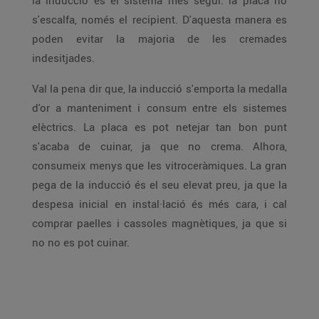
la inducció és el sistema més segur: la placa no
s'escalfa, només el recipient. D'aquesta manera es
poden evitar la majoria de les cremades
indesitjades.
Val la pena dir que, la inducció s'emporta la medalla
d'or a manteniment i consum entre els sistemes
elèctrics. La placa es pot netejar tan bon punt
s'acaba de cuinar, ja que no crema. Alhora,
consumeix menys que les vitroceràmiques. La gran
pega de la inducció és el seu elevat preu, ja que la
despesa inicial en instal·lació és més cara, i cal
comprar paelles i cassoles magnètiques, ja que si
no no es pot cuinar.