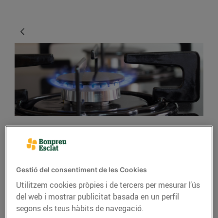
CONSELLS I HÀBITS SALUDABLES
Què és millor, gas,
Gestió del consentiment de les Cookies
vitroceràmica o
Utilitzem cookies pròpies i de tercers per mesurar l’ús
inducció?
del web i mostrar publicitat basada en un perfil
segons els teus hàbits de navegació.
Aquesta és l'una de les