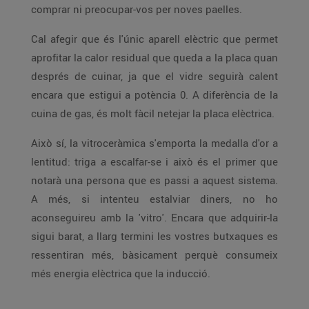
comprar ni preocupar-vos per noves paelles.
Cal afegir que és l'únic aparell elèctric que permet
aprofitar la calor residual que queda a la placa quan
després de cuinar, ja que el vidre seguirà calent
encara que estigui a potència 0. A diferència de la
cuina de gas, és molt fàcil netejar la placa elèctrica.
Això sí, la vitroceràmica s'emporta la medalla d'or a
lentitud: triga a escalfar-se i això és el primer que
notarà una persona que es passi a aquest sistema.
A més, si intenteu estalviar diners, no ho
aconseguireu amb la 'vitro'. Encara que adquirir-la
sigui barat, a llarg termini les vostres butxaques es
ressentiran més, bàsicament perquè consumeix
més energia elèctrica que la inducció.