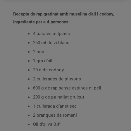
Recepta de rap gratinat amb muselina d’all i codony,
ingredients per a 4 persones:
4 patates mitjanes
250 ml de vi blanc
2 ous
1 gra d’all
20 g de codony
2 cullerades de pinyons
600 g de rap sense espines ni pell
200 g de pa ratllat gruixut
1 cullerada d’anet sec
2 branques de romaní
Oli d’oliva 0,4°