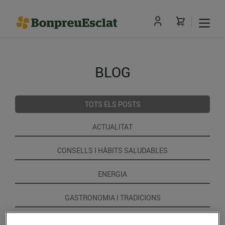
BLOG
TOTS ELS POSTS
ACTUALITAT
CONSELLS I HÀBITS SALUDABLES
ENERGIA
GASTRONOMIA I TRADICIONS
RECEPTES