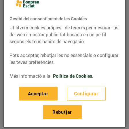
Gestió del consentiment de les Cookies
Utilitzem cookies pròpies i de tercers per mesurar l’ús
del web i mostrar publicitat basada en un perfil
segons els teus hàbits de navegació.
Pots acceptar, rebutjar les no essencials o configurar
les teves preferències.
Més informació a la
Política de Cookies.
RECEPTES
Acceptar
Configurar
Recepta de rap gratinat
amb muselina d’all i
Rebutjar
codony
07/de febrer/2020