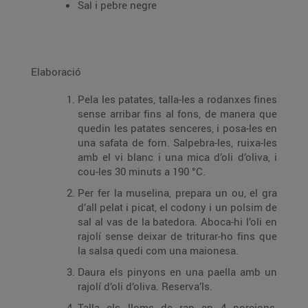
Sal i pebre negre
Elaboració
Pela les patates, talla-les a rodanxes fines
sense arribar fins al fons, de manera que
quedin les patates senceres, i posa-les en
una safata de forn. Salpebra-les, ruixa-les
amb el vi blanc i una mica d’oli d’oliva, i
cou-les 30 minuts a 190 °C.
Per fer la muselina, prepara un ou, el gra
d’all pelat i picat, el codony i un polsim de
sal al vas de la batedora. Aboca-hi l’oli en
rajolí sense deixar de triturar-ho fins que
la salsa quedi com una maionesa.
Daura els pinyons en una paella amb un
rajolí d’oli d’oliva. Reserva’ls.
Talla els lloms de rap en 4 porcions,