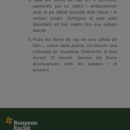
passa-les per ou batut i arrebossa-les
amb el pa ratllat barrejat amb l’anet i el
romaní picats. Sofregeix el peix amb
abundant oli ben calent fins que estigui
daurat.
Posa els lloms de rap en una safata de
forn i, sobre cada porció, col·loca-hi una
cullerada de muselina. Gratina-ho al forn
durant 10 minuts. Serveix els lloms
acompanyats amb les patates i el
pinyons.