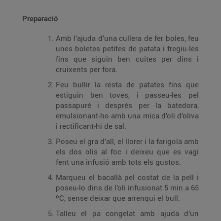
Preparació
Amb l’ajuda d’una cullera de fer boles, feu
unes boletes petites de patata i fregiu-les
fins que siguin ben cuites per dins i
cruixents per fora.
Feu bullir la resta de patates fins que
estiguin ben toves, i passeu-les pel
passapuré i després per la batedora,
emulsionant-ho amb una mica d’oli d’oliva
i rectificant-hi de sal.
Poseu el gra d’all, el llorer i la farigola amb
els dos olis al foc i deixeu que es vagi
fent una infusió amb tots els gustos.
Marqueu el bacallà pel costat de la pell i
poseu-lo dins de l’oli infusionat 5 min a 65
ºC, sense deixar que arrenqui el bull.
Talleu el pa congelat amb ajuda d’un