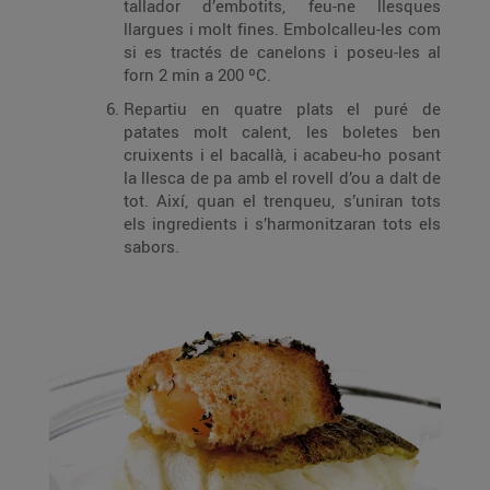
tallador d’embotits, feu-ne llesques
llargues i molt fines. Embolcalleu-les com
si es tractés de canelons i poseu-les al
forn 2 min a 200 ºC.
Repartiu en quatre plats el puré de
patates molt calent, les boletes ben
cruixents i el bacallà, i acabeu-ho posant
la llesca de pa amb el rovell d’ou a dalt de
tot. Així, quan el trenqueu, s’uniran tots
els ingredients i s’harmonitzaran tots els
sabors.