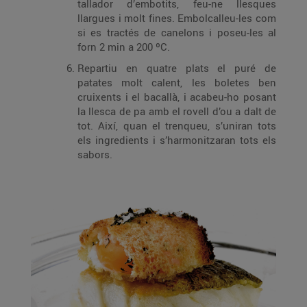
tallador d’embotits, feu-ne llesques
llargues i molt fines. Embolcalleu-les com
si es tractés de canelons i poseu-les al
forn 2 min a 200 ºC.
Repartiu en quatre plats el puré de
patates molt calent, les boletes ben
cruixents i el bacallà, i acabeu-ho posant
la llesca de pa amb el rovell d’ou a dalt de
tot. Així, quan el trenqueu, s’uniran tots
els ingredients i s’harmonitzaran tots els
sabors.