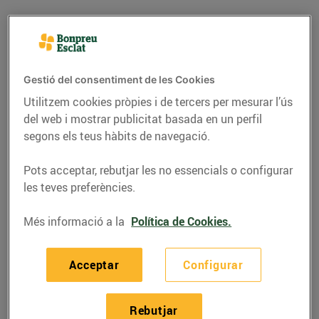
Gestió del consentiment de les Cookies
Utilitzem cookies pròpies i de tercers per mesurar l’ús
del web i mostrar publicitat basada en un perfil
segons els teus hàbits de navegació.
Pots acceptar, rebutjar les no essencials o configurar
les teves preferències.
RECEPTES
Més informació a la
Política de Cookies.
Recepta de bacallà amb
patates i ou
Acceptar
Configurar
05/de juny/2020
Rebutjar