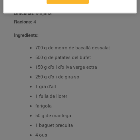
Tipus de plat:
Primer
Dificultat:
Mitjana
Racions:
4
Ingredients:
700 g de morro de bacallà dessalat
500 g de patates del bufet
150 g d’oli d’oliva verge extra
250 g d’oli de gira-sol
1 gra d’all
1 fulla de llorer
farigola
50 g de mantega
1 baguet precuita
4 ous