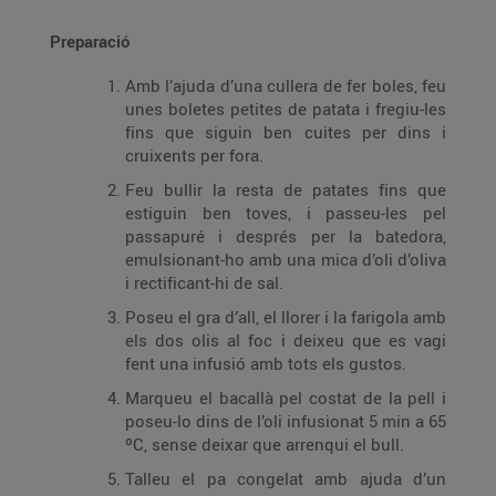
Preparació
Amb l’ajuda d’una cullera de fer boles, feu
unes boletes petites de patata i fregiu-les
fins que siguin ben cuites per dins i
cruixents per fora.
Feu bullir la resta de patates fins que
estiguin ben toves, i passeu-les pel
passapuré i després per la batedora,
emulsionant-ho amb una mica d’oli d’oliva
i rectificant-hi de sal.
Poseu el gra d’all, el llorer i la farigola amb
els dos olis al foc i deixeu que es vagi
fent una infusió amb tots els gustos.
Marqueu el bacallà pel costat de la pell i
poseu-lo dins de l’oli infusionat 5 min a 65
ºC, sense deixar que arrenqui el bull.
Talleu el pa congelat amb ajuda d’un