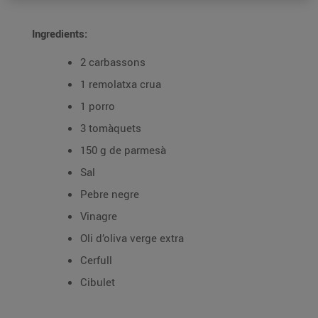
Ingredients:
2 carbassons
1 remolatxa crua
1 porro
3 tomàquets
150 g de parmesà
Sal
Pebre negre
Vinagre
Oli d’oliva verge extra
Cerfull
Cibulet