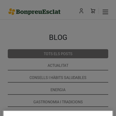
BLOG
TOTS ELS POSTS
ACTUALITAT
CONSELLS I HÀBITS SALUDABLES
ENERGIA
GASTRONOMIA I TRADICIONS
RECEPTES