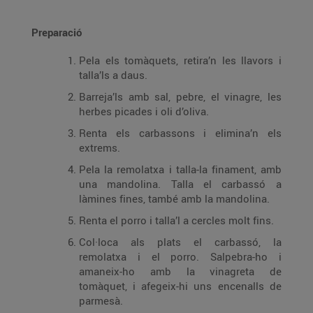
Preparació
Pela els tomàquets, retira’n les llavors i
talla’ls a daus.
Barreja’ls amb sal, pebre, el vinagre, les
herbes picades i oli d’oliva.
Renta els carbassons i elimina’n els
extrems.
Pela la remolatxa i talla-la finament, amb
una mandolina. Talla el carbassó a
làmines fines, també amb la mandolina.
Renta el porro i talla’l a cercles molt fins.
Col·loca als plats el carbassó, la
remolatxa i el porro. Salpebra-ho i
amaneix-ho amb la vinagreta de
tomàquet, i afegeix-hi uns encenalls de
parmesà.