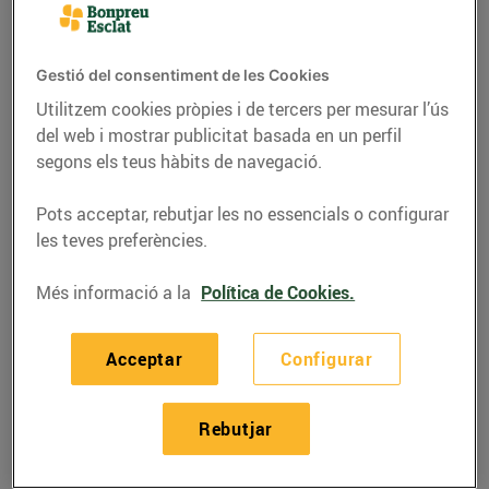
Gestió del consentiment de les Cookies
Utilitzem cookies pròpies i de tercers per mesurar l’ús
del web i mostrar publicitat basada en un perfil
segons els teus hàbits de navegació.
Pots acceptar, rebutjar les no essencials o configurar
les teves preferències.
Més informació a la
Política de Cookies.
RECEPTES
Recepta de carpaccio
Acceptar
Configurar
de carbassó, remolatxa
i parmesà
Rebutjar
08/de juliol/2020