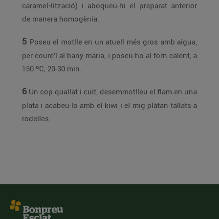
caramel•lització) i aboqueu-hi el preparat anterior
de manera homogènia.
5
Poseu el motlle en un atuell més gros amb aigua,
per coure’l al bany maria, i poseu-ho al forn calent, a
150 ºC, 20-30 min.
6
Un cop quallat i cuit, desemmotlleu el flam en una
plata i acabeu-lo amb el kiwi i el mig plàtan tallats a
rodelles.