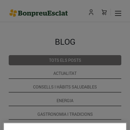
BLOG
TOTS ELS POSTS
ACTUALITAT
CONSELLS I HÀBITS SALUDABLES
ENERGIA
GASTRONOMIA I TRADICIONS
RECEPTES