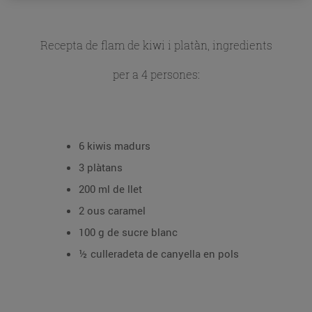
Recepta de flam de kiwi i platàn, ingredients
per a 4 persones:
6 kiwis madurs
3 plàtans
200 ml de llet
2 ous caramel
100 g de sucre blanc
½ culleradeta de canyella en pols