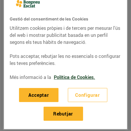
Gestió del consentiment de les Cookies
Utilitzem cookies pròpies i de tercers per mesurar l’ús
del web i mostrar publicitat basada en un perfil
segons els teus hàbits de navegació.
Pots acceptar, rebutjar les no essencials o configurar
les teves preferències.
Més informació a la
Política de Cookies.
RECEPTES
Acceptar
Configurar
Recepta de flam de kiwi
i plàtan
Rebutjar
05/d’abril/2019