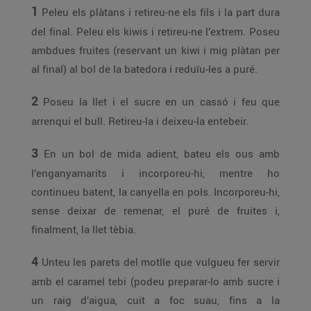
1
Peleu els plàtans i retireu-ne els fils i la part dura
del final. Peleu els kiwis i retireu-ne l’extrem. Poseu
ambdues fruites (reservant un kiwi i mig plàtan per
al final) al bol de la batedora i reduïu-les a puré.
2
Poseu la llet i el sucre en un cassó i feu que
arrenqui el bull. Retireu-la i deixeu-la entebeir.
3
En un bol de mida adient, bateu els ous amb
l’enganyamarits i incorporeu-hi, mentre ho
continueu batent, la canyella en pols. Incorporeu-hi,
sense deixar de remenar, el puré de fruites i,
finalment, la llet tèbia.
4
Unteu les parets del motlle que vulgueu fer servir
amb el caramel tebi (podeu preparar-lo amb sucre i
un raig d’aigua, cuit a foc suau, fins a la